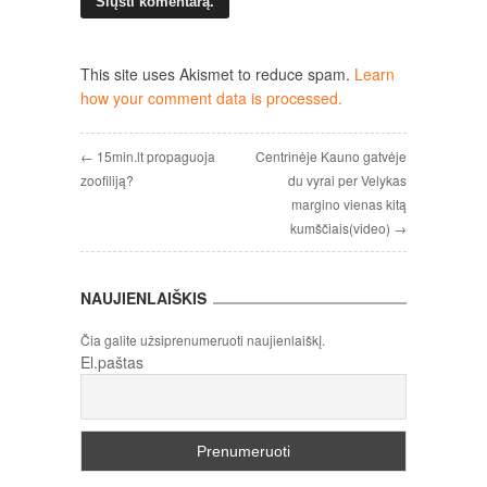
This site uses Akismet to reduce spam.
Learn
how your comment data is processed.
← 15min.lt propaguoja
Centrinėje Kauno gatvėje
zoofiliją?
du vyrai per Velykas
margino vienas kitą
kumščiais(video) →
NAUJIENLAIŠKIS
Čia galite užsiprenumeruoti naujienlaiškį.
El.paštas