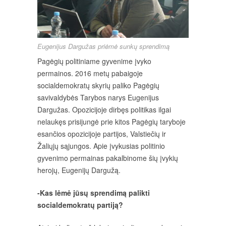
Eugenijus Dargužas priėmė sunkų sprendimą
Pagėgių politiniame gyvenime įvyko
permainos. 2016 metų pabaigoje
socialdemokratų skyrių paliko Pagėgių
savivaldybės Tarybos narys Eugenijus
Dargužas. Opozicijoje dirbęs politikas ilgai
nelaukęs prisijungė prie kitos Pagėgių taryboje
esančios opozicijoje partijos, Valstiečių ir
Žaliųjų sąjungos. Apie įvykusias politinio
gyvenimo permainas pakalbinome šių įvykių
herojų, Eugenijų Dargužą.
-Kas lėmė jūsų sprendimą palikti
socialdemokratų partiją?