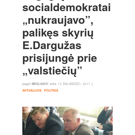
socialdemokratai
„nukraujavo”,
palikęs skyrių
E.Dargužas
prisijungė prie
„valstiečių”
pagal
arba
į
MESLAISVI
13 BALANDŽIO, 2017
AKTUALIJOS
,
POLITIKA