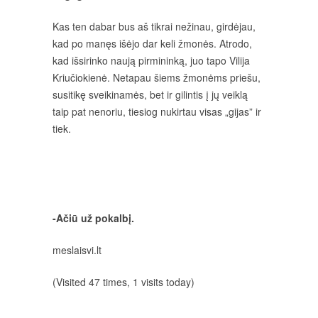
Kas ten dabar bus aš tikrai nežinau, girdėjau,
kad po manęs išėjo dar keli žmonės. Atrodo,
kad išsirinko naują pirmininką, juo tapo Vilija
Kriučiokienė. Netapau šiems žmonėms priešu,
susitikę sveikinamės, bet ir gilintis į jų veiklą
taip pat nenoriu, tiesiog nukirtau visas „gijas” ir
tiek.
-Ačiū už pokalbį.
meslaisvi.lt
(Visited 47 times, 1 visits today)