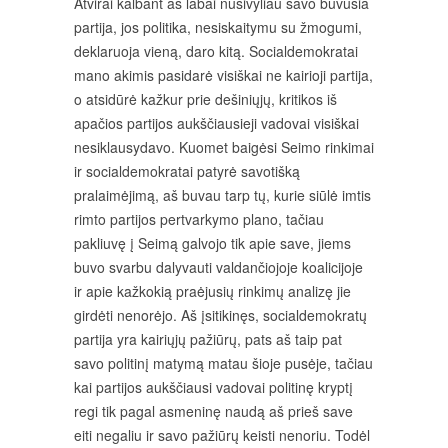
Atvirai kalbant aš labai nusivyliau savo buvusia
partija, jos politika, nesiskaitymu su žmogumi,
deklaruoja vieną, daro kitą. Socialdemokratai
mano akimis pasidarė visiškai ne kairioji partija,
o atsidūrė kažkur prie dešiniųjų, kritikos iš
apačios partijos aukščiausieji vadovai visiškai
nesiklausydavo. Kuomet baigėsi Seimo rinkimai
ir socialdemokratai patyrė savotišką
pralaimėjimą, aš buvau tarp tų, kurie siūlė imtis
rimto partijos pertvarkymo plano, tačiau
pakliuvę į Seimą galvojo tik apie save, jiems
buvo svarbu dalyvauti valdančiojoje koalicijoje
ir apie kažkokią praėjusių rinkimų analizę jie
girdėti nenorėjo. Aš įsitikinęs, socialdemokratų
partija yra kairiųjų pažiūrų, pats aš taip pat
savo politinį matymą matau šioje pusėje, tačiau
kai partijos aukščiausi vadovai politinę kryptį
regi tik pagal asmeninę naudą aš prieš save
eiti negaliu ir savo pažiūrų keisti nenoriu. Todėl