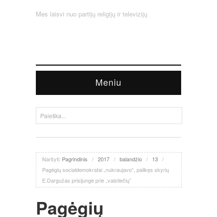
Mes laisvi nuo partijų religijų ir televizijų
Meniu
Naršyti:
Pagrindinis
/
2017
/
balandžio
/
13
/
Pagėgių socialdemokratai „nukraujavo”, palikęs skyrių
E.Dargužas prisijungė prie „valstiečių”
Pagėgių