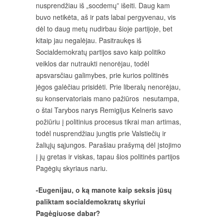
nusprendžiau iš „socdemų” išeiti. Daug kam
buvo netikėta, aš ir pats labai pergyvenau, vis
dėl to daug metų nudirbau šioje partijoje, bet
kitaip jau negalėjau. Pasitraukęs iš
Socialdemokratų partijos savo kaip politiko
veiklos dar nutraukti nenorėjau, todėl
apsvarsčiau galimybes, prie kurios politinės
jėgos galėčiau prisidėti. Prie liberalų nenorėjau,
su konservatoriais mano pažiūros nesutampa,
o štai Tarybos narys Remigijus Kelneris savo
požiūriu į politinius procesus tikrai man artimas,
todėl nusprendžiau jungtis prie Valstiečių ir
žaliųjų sąjungos. Parašiau prašymą dėl įstojimo
į jų gretas ir viskas, tapau šios politinės partijos
Pagėgių skyriaus nariu.
-Eugenijau, o ką manote kaip seksis jūsų
paliktam socialdemokratų skyriui
Pagėgiuose dabar?