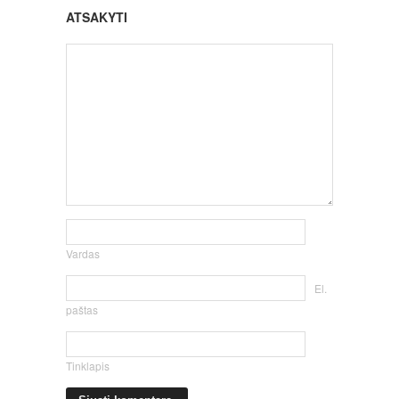
ATSAKYTI
Vardas
El.
paštas
Tinklapis