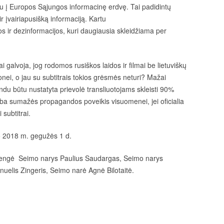
u į Europos Sąjungos informacinę erdvę. Tai padidintų
 įvairiapusišką informaciją. Kartu
 ir dezinformacijos, kuri daugiausia skleidžiama per
rai galvoja, jog rodomos rusiškos laidos ir filmai be lietuviškų
ei, o jau su subtitrais tokios grėsmės neturi? Mažai
indu būtu nustatyta prievolė transliuotojams skleisti 90%
ba sumažės propagandos poveikis visuomenei, jei oficialia
subtitrai.
uo 2018 m. gegužės 1 d.
rengė Seimo narys Paulius Saudargas, Seimo narys
uelis Zingeris, Seimo narė Agnė Bilotaitė.