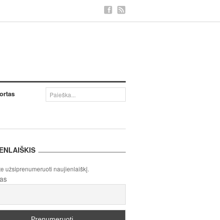
ortas
ENLAIŠKIS
te užsiprenumeruoti naujienlaiškį.
tas