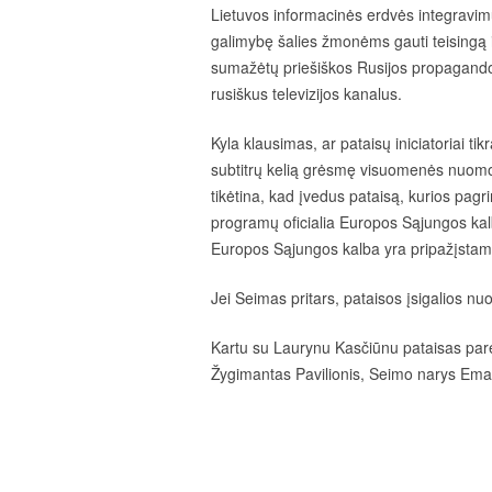
Lietuvos informacinės erdvės integravim
galimybę šalies žmonėms gauti teisingą ir
sumažėtų priešiškos Rusijos propagandos
rusiškus televizijos kanalus.
Kyla klausimas, ar pataisų iniciatoriai tik
subtitrų kelią grėsmę visuomenės nuomon
tikėtina, kad įvedus pataisą, kurios pagr
programų oficialia Europos Sąjungos kal
Europos Sąjungos kalba yra pripažįstami 
Jei Seimas pritars, pataisos įsigalios n
Kartu su Laurynu Kasčiūnu pataisas pa
Žygimantas Pavilionis, Seimo narys Eman