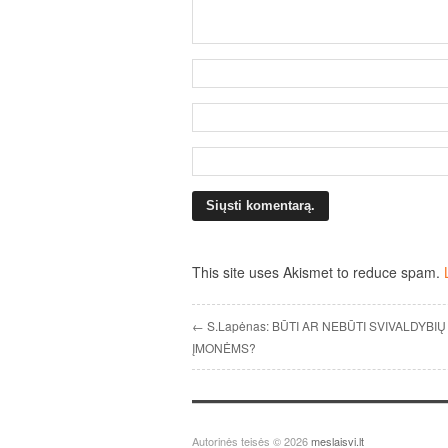
This site uses Akismet to reduce spam.
← S.Lapėnas: BŪTI AR NEBŪTI SVIVALDYBIŲ
ĮMONĖMS?
Autorinės teisės © 2026
meslaisvi.lt