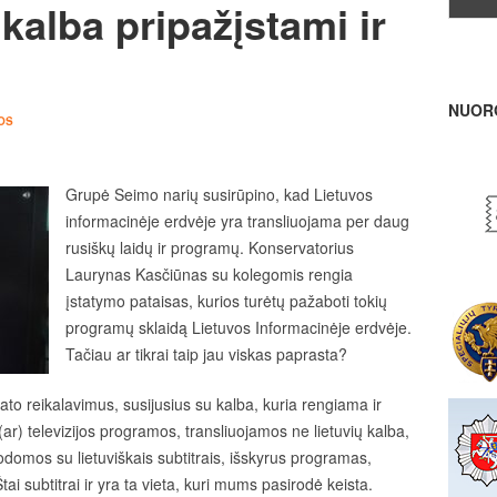
 kalba pripažįstami ir
NUOR
OS
Grupė Seimo narių susirūpino, kad Lietuvos
informacinėje erdvėje yra transliuojama per daug
rusiškų laidų ir programų. Konservatorius
Laurynas Kasčiūnas su kolegomis rengia
įstatymo pataisas, kurios turėtų pažaboti tokių
programų sklaidą Lietuvos Informacinėje erdvėje.
Tačiau ar tikrai taip jau viskas paprasta?
o reikalavimus, susijusius su kalba, kuria rengiama ir
 (ar) televizijos programos, transliuojamos ne lietuvių kalba,
rodomos su lietuviškais subtitrais, išskyrus programas,
 subtitrai ir yra ta vieta, kuri mums pasirodė keista.