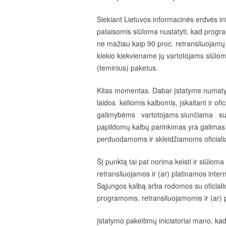
Siekiant Lietuvos informacinės erdvės i
pataisomis siūloma nustatyti, kad progra
ne mažiau kaip 90 proc. retransliuojamų 
kiekio kiekviename jų vartotojams siūlo
(teminius) paketus.
Kitas momentas. Dabar įstatyme numatyta
laidos keliomis kalbomis, įskaitant ir o
galimybėms vartotojams siunčiama su pi
papildomų kalbų parinkimas yra galimas 
perduodamoms ir skleidžiamoms oficiali
Šį punktą tai pat norima keisti ir siūlom
retransliuojamos ir (ar) platinamos inter
Sąjungos kalbą arba rodomos su oficiali
programoms, retransliuojamomis ir (ar) 
Įstatymo pakeitimų iniciatoriai mano, kad