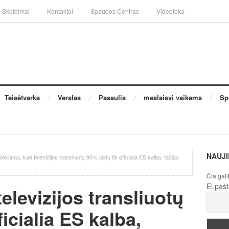
Skelbimai
Kontaktai
Spaudos Centras
Videoteka
Teisėtvarka
Verslas
Pasaulis
meslaisvi vaikams
Sp
NAUJI
iekiama, kad televizijos transliuotų 90% laidų tik oficialia ES kalba, tačiau
Čia gali
El.paš
elevizijos transliuotų
ficialia ES kalba,