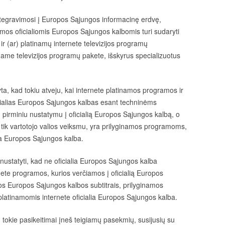
ntegravimosi į Europos Sąjungos informacinę erdvę,
mos oficialiomis Europos Sąjungos kalbomis turi sudaryti
ir (ar) platinamų internete televizijos programų
mame televizijos programų pakete, išskyrus specializuotus
, kad tokiu atveju, kai internete platinamos programos ir
ficialias Europos Sąjungos kalbas esant techninėms
rminiu nustatymu į oficialią Europos Sąjungos kalbą, o
tik vartotojo valios veiksmu, yra prilyginamos programoms,
a Europos Sąjungos kalba.
a nustatyti, kad ne oficialia Europos Sąjungos kalba
nete
programos, kurios verčiamos į oficialią Europos
os Europos Sąjungos kalbos subtitrais, prilyginamos
platinamomis internete oficialia Europos Sąjungos kalba.
 tokie pasikeitimai įneš teigiamų pasekmių, susijusių su