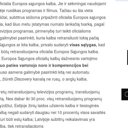
ficialia Europos sąjungos kalba. Jie ir sėkmingai naudojami
ėje rusiškas programas ir filmus. Tačiau su šia vieta
ščiai, subtitrus siūloma pripažinti oficialia Europos sąjungos
eigia, kad šiuo metu įstatymas numato lanksčią tvarką, pagal
levizijos programas, pirmenybę turi teikti oficialioms
imybei pasirinkti, kuria kalba retransliuoti tokią pačią
Sąjungos ar kita kalba, privalo sudaryti
visas sąlygas,
kad
 būtų retransliuojama oficialia Europos Sąjungos kalba.
a Europos Sąjungos oficialių kalbų dažnesnio vartojimo
uo paties vartotojo noro ir kompetencijos bei
auso asmens galimybė pasirinkti kitą nei automatu
, žiūrėti
Discovery
kanalą ne rusų, o anglų kalba.
nkretų retransliuojamų televizijos programų, transliuojamų
tą. Nes dabar iki 30 proc. visų retransliuojamų programų
džiui, Estijoje žinių laidos užsienio kalba ir tiesioginės
kalbą negali sudaryti daugiau nei 10 procentų visos savaitės
turi būti estų kalba; Latvijoje subtitrų reikalavimas yra
lba, tiek retransliacijoms