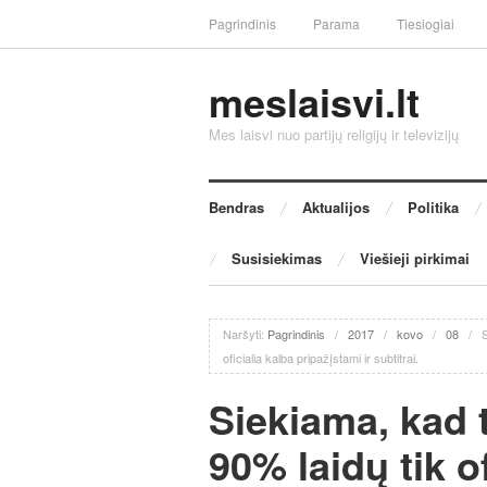
Pagrindinis
Parama
Tiesiogiai
meslaisvi.lt
Mes laisvi nuo partijų religijų ir televizijų
Bendras
Aktualijos
Politika
Susisiekimas
Viešieji pirkimai
Naršyti:
Pagrindinis
/
2017
/
kovo
/
08
/
S
oficialia kalba pripažįstami ir subtitrai.
Siekiama, kad t
90% laidų tik o