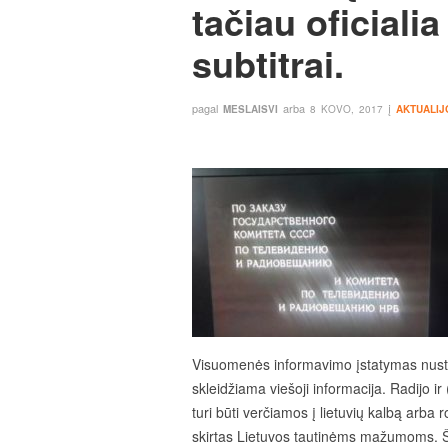
tačiau oficialia
subtitrai.
pagal
arba
į
MESLAISVI
8 KOVO, 2017
AKTUALIJ
Visuomenės informavimo įstatymas nustat
skleidžiama viešoji informacija. Radijo ir
turi būti verčiamos į lietuvių kalbą arba 
skirtas Lietuvos tautinėms mažumoms. Štai