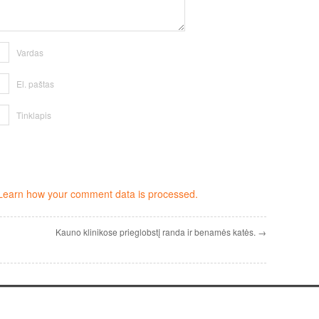
Vardas
El. paštas
Tinklapis
Learn how your comment data is processed.
Kauno klinikose prieglobstį randa ir benamės katės. →