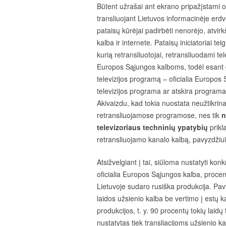
Būtent užrašai ant ekrano pripažįstami o
transliuojant Lietuvos informacinėje erdv
pataisų kūrėjai padirbėti nenorėjo, atvirk
kalba ir internete. Pataisų iniciatoriai t
kurią retransliuotojai, retransliuodami te
Europos Sąjungos kalboms, todėl esant gal
televizijos programą – oficialia Europos 
televizijos programa ar atskira programa
Akivaizdu, kad tokia nuostata neužtikrin
retransliuojamose programose, nes tik
n
televizoriaus techninių ypatybių
prikl
retransliuojamo kanalo kalbą, pavyzdžiui
Atsižvelgiant į tai, siūloma nustatyti ko
oficialia Europos Sąjungos kalba, procen
Lietuvoje sudaro rusiška produkcija. Pavyz
laidos užsienio kalba be vertimo į estų 
produkcijos, t. y. 90 procentų tokių laidų 
nustatytas tiek transliacijoms užsienio ka