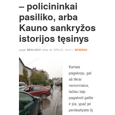
– policininkai
pasiliko, arba
Kauno sankryžos
istorijos tęsinys
pagal
arba
į
MESLAISVI
26 SPALIO, 2016
BENDRAS
Kartais
pagalvoju, gal
aš tikrai
nenormalus,
tačiau taip
pagalvoti galite
ir jūs, ypač jei
perskaitysite šį