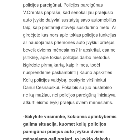
policijos pareigūnai. Policijos pareigūnas
V.Orentas paprašė, kad senokai jau praėjusio
auto įvykio dalyviai sustatytų savo automobilius
taip, kaip pastarieji stovėjo susidūrimo metu. Ar
girdėjote kas nors apie tokias policijos funkcijas
ar naudojamas priemones auto įvykiui praėjus
beveik dviems mėnesiams? Ir apskritai, esame
įsitikinę, apie tokius policijos darbo metodus
išgirdote pirmą kartą, kaip ir mes, todėl
nusprendėme paskambinti į Kauno apskrities
Kelių policijos valdybą, poskyrio viršininkui
Danui Česnauskui. Pokalbis su juo nustebino
ne ką mažiau, nei policijos pareigūnų iniciatyva
atkurti eismo įvykį praėjus dviem mėnesiams.
-Sakykite viršininke, kokiomis aplinkybėmis
galima situacija, kuomet kelių policijos
pareigūnai praėjus auto įvykiui dviem
mėnesiams gali prašyti to įvykio dalyvių