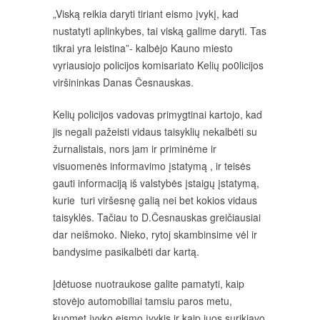
„Viską reikia daryti tiriant eismo įvykį, kad
nustatyti aplinkybes, tai viską galime daryti. Tas
tikrai yra leistina”- kalbėjo Kauno miesto
vyriausiojo policijos komisariato Kelių po0licijos
viršininkas Danas Česnauskas.
Kelių policijos vadovas primygtinai kartojo, kad
jis negali pažeisti vidaus taisyklių nekalbėti su
žurnalistais, nors jam ir priminėme ir
visuomenės informavimo įstatymą , ir teisės
gauti informaciją iš valstybės įstaigų įstatymą,
kurie turi viršesnę galią nei bet kokios vidaus
taisyklės. Tačiau to D.Česnauskas greičiausiai
dar neišmoko. Nieko, rytoj skambinsime vėl ir
bandysime pasikalbėti dar kartą.
Įdėtuose nuotraukose galite pamatyti, kaip
stovėjo automobiliai tamsiu paros metu,
kuomet įvyko eismo įvykis ir kaip juos surikiavo