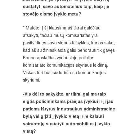
sustatyti savo automobilius taip, kaip jie
stovėjo eismo įvykio metu?
” Matote, į šį klausimą aš tikrai galėčiau
atsakyti, tačiau mūsų komisariatas yra
pasitvirtinęs savo vidaus taisykles, kurios sako,
kad aš su žiniasklaida galiu bendrauti tik gavęs
Kauno apskrities vyriausiojo policijos
komisariato komunikacijos skyriaus leidimą.
Viskas turi būti suderinta su komunikacijos
skyriumi.
-Vis dėl to sakykite, ar tikrai galima taip
elgtis policininkams praėjus įvykiui ir jį jau
patiems ištyrus ir nutraukus administracinę
bylą vėl grįžti į įvykio vietą ir reikalauti
vairuotojų sustatyti automobilius į įvykio
vietą?