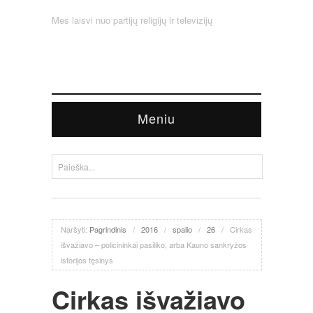
Mes laisvi nuo partijų religijų ir televizijų
Meniu
Naršyti:
Pagrindinis
/
2016
/
spalio
/
26
/
Cirkas
išvažiavo – policininkai pasiliko, arba Kauno sankryžos
istorijos tęsinys
Cirkas išvažiavo