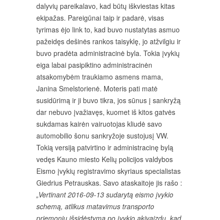
dalyvių pareikalavo, kad būtų iškviestas kitas
ekipažas. Pareigūnai taip ir padarė, visas
tyrimas ėjo link to, kad buvo nustatytas asmuo
pažeidęs dešinės rankos taisyklę, jo atžvilgiu ir
buvo pradėta administracinė byla. Tokia įvykių
eiga labai pasipiktino administracinėn
atsakomybėm traukiamo asmens mama,
Janina Smelstorienė. Moteris pati matė
susidūrimą ir ji buvo tikra, jos sūnus į sankryžą
dar nebuvo įvažiavęs, kuomet iš kitos gatvės
sukdamas kairėn vairuotojas kliudė savo
automobilio šonu sankryžoje sustojusį VW.
Tokią versiją patvirtino ir administracinę bylą
vedęs Kauno miesto Kelių policijos valdybos
Eismo įvykių registravimo skyriaus specialistas
Giedrius Petrauskas. Savo ataskaitoje jis rašo :
„Vertinant 2016-09-13 sudarytą eismo įvykio
schemą, atlikus matavimus transporto
priemonių išsidėstymą po įvykio akivaizdu, kad