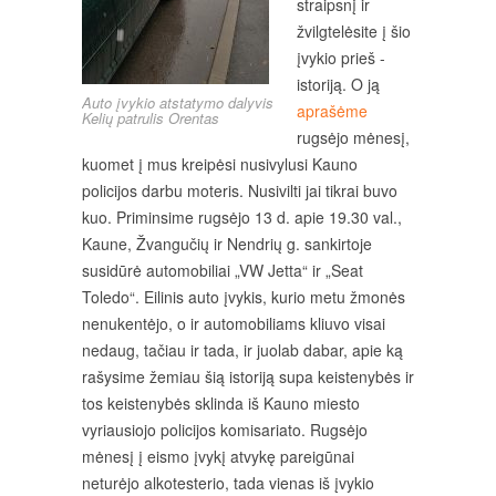
straipsnį ir
žvilgtelėsite į šio
įvykio prieš -
istoriją. O ją
Auto įvykio atstatymo dalyvis
aprašėme
Kelių patrulis Orentas
rugsėjo mėnesį,
kuomet į mus kreipėsi nusivylusi Kauno
policijos darbu moteris. Nusivilti jai tikrai buvo
kuo. Priminsime rugsėjo 13 d. apie 19.30 val.,
Kaune, Žvangučių ir Nendrių g. sankirtoje
susidūrė automobiliai „VW Jetta“ ir „Seat
Toledo“. Eilinis auto įvykis, kurio metu žmonės
nenukentėjo, o ir automobiliams kliuvo visai
nedaug, tačiau ir tada, ir juolab dabar, apie ką
rašysime žemiau šią istoriją supa keistenybės ir
tos keistenybės sklinda iš Kauno miesto
vyriausiojo policijos komisariato. Rugsėjo
mėnesį į eismo įvykį atvykę pareigūnai
neturėjo alkotesterio, tada vienas iš įvykio