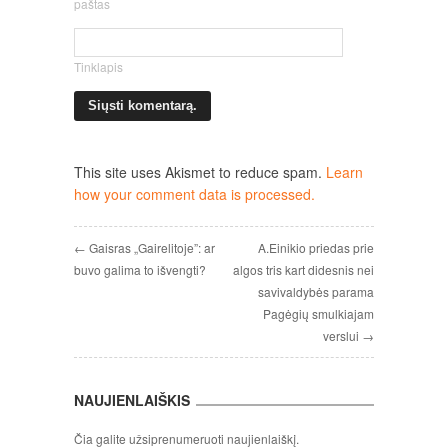
paštas
Tinklapis
This site uses Akismet to reduce spam.
Learn
how your comment data is processed.
← Gaisras „Gairelitoje”: ar
A.Einikio priedas prie
buvo galima to išvengti?
algos tris kart didesnis nei
savivaldybės parama
Pagėgių smulkiajam
verslui →
NAUJIENLAIŠKIS
Čia galite užsiprenumeruoti naujienlaiškį.