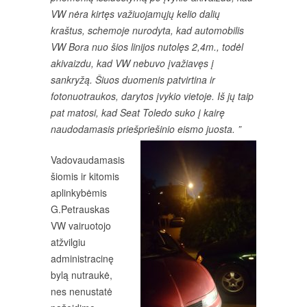
VW nėra kirtęs važiuojamųjų kelio dalių
kraštus, schemoje nurodyta, kad automobilis
VW Bora nuo šios linijos nutolęs 2,4m., todėl
akivaizdu, kad VW nebuvo įvažiavęs į
sankryžą. Šiuos duomenis patvirtina ir
fotonuotraukos, darytos įvykio vietoje. Iš jų taip
pat matosi, kad Seat Toledo suko į kairę
naudodamasis priešpriešinio eismo juosta. ”
Vadovaudamasis
šiomis ir kitomis
aplinkybėmis
G.Petrauskas
VW vairuotojo
atžvilgiu
administracinę
bylą nutraukė,
nes nenustatė