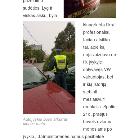
pažeidimo
sudėties. Lyg ir
viskas aišku, byla
išnagrinėta tikrai
profesionaliai,
tačiau atsitiko
tai, apie ką
neįsivaizdavo ne
tik įvykyje
dalyvavęs VW
vairuotojas, bet
ir šią istoriją
stebinti
meslaisvi.lt
redakcija. Spalio
21d. praėjus
Autoįvykis buvo atkurtas
beveik dviems
dienos metu
mėnesiams po
įvykio į J.Smelstorienės namus pasibeldė