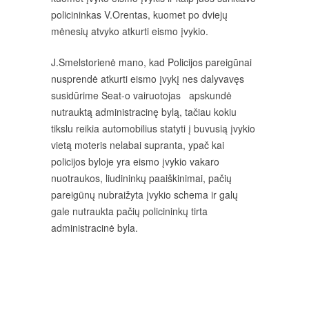
policininkas V.Orentas, kuomet po dviejų
mėnesių atvyko atkurti eismo įvykio.
J.Smelstorienė mano, kad Policijos pareigūnai
nusprendė atkurti eismo įvykį nes dalyvavęs
susidūrime Seat-o vairuotojas apskundė
nutrauktą administracinę bylą, tačiau kokiu
tikslu reikia automobilius statyti į buvusią įvykio
vietą moteris nelabai supranta, ypač kai
policijos byloje yra eismo įvykio vakaro
nuotraukos, liudininkų paaiškinimai, pačių
pareigūnų nubraižyta įvykio schema ir galų
gale nutraukta pačių policininkų tirta
administracinė byla.