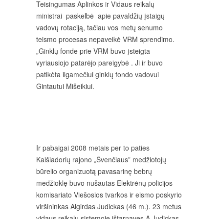
Teisingumas Aplinkos ir Vidaus reikalų
ministrai paskelbė apie pavaldžių įstaigų
vadovų rotaciją, tačiau vos metų senumo
teismo procesas nepaveikė VRM sprendimo.
„Ginklų fonde prie VRM buvo įsteigta
vyriausiojo patarėjo pareigybė . Ji ir buvo
patikėta ilgamečiui ginklų fondo vadovui
Gintautui Mišeikiui.
Ir pabaigai 2008 metais per to paties
Kaišiadorių rajono „Švenčiaus” medžiotojų
būrelio organizuotą pavasarinę bebrų
medžioklę buvo nušautas Elektrėnų policijos
komisariato Viešosios tvarkos ir eismo poskyrio
viršininkas Algirdas Judickas (46 m.). 23 metus
vidaus reikalų sistemoje ištarnavęs A.Judickas