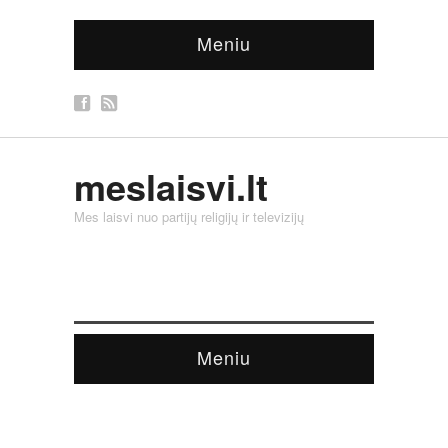
Meniu
meslaisvi.lt
Mes laisvi nuo partijų religijų ir televizijų
Meniu