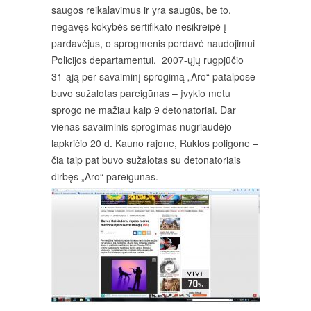
saugos reikalavimus ir yra saugūs, be to,
negavęs kokybės sertifikato nesikreipė į
pardavėjus, o sprogmenis perdavė naudojimui
Policijos departamentui. 2007-ųjų rugpjūčio
31-ąją per savaiminį sprogimą „Aro“ patalpose
buvo sužalotas pareigūnas – įvykio metu
sprogo ne mažiau kaip 9 detonatoriai. Dar
vienas savaiminis sprogimas nugriaudėjo
lapkričio 20 d. Kauno rajone, Ruklos poligone –
čia taip pat buvo sužalotas su detonatoriais
dirbęs „Aro“ pareigūnas.