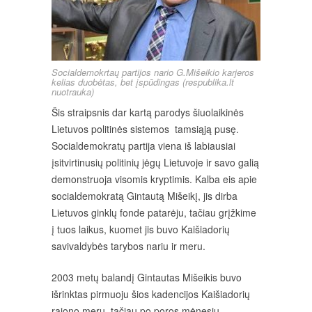
Socialdemokrtaų partijos nario G.Mišeikio karjeros
kelias duobėtas, bet įspūdingas (respublika.lt
nuotrauka)
Šis straipsnis dar kartą parodys šiuolaikinės
Lietuvos politinės sistemos tamsiąją pusę.
Socialdemokratų partija viena iš labiausiai
įsitvirtinusių politinių jėgų Lietuvoje ir savo galią
demonstruoja visomis kryptimis. Kalba eis apie
socialdemokratą Gintautą Mišeikį, jis dirba
Lietuvos ginklų fonde patarėju, tačiau grįžkime
į tuos laikus, kuomet jis buvo Kaišiadorių
savivaldybės tarybos nariu ir meru.
2003 metų balandį Gintautas Mišeikis buvo
išrinktas pirmuoju šios kadencijos Kaišiadorių
rajono meru, tačiau po poros mėnesių,