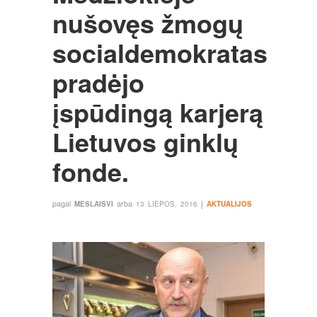
nušovęs žmogų
socialdemokratas
pradėjo
įspūdingą karjerą
Lietuvos ginklų
fonde.
pagal
arba
į
MESLAISVI
13 LIEPOS, 2016
AKTUALIJOS