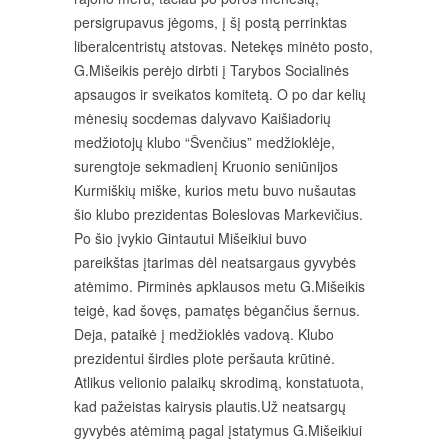
persigrupavus jėgoms, į šį postą perrinktas
liberalcentristų atstovas. Netekęs minėto posto,
G.Mišeikis perėjo dirbti į Tarybos Socialinės
apsaugos ir sveikatos komitetą. O po dar kelių
mėnesių socdemas dalyvavo Kaišiadorių
medžiotojų klubo “Švenčius” medžioklėje,
surengtoje sekmadienį Kruonio seniūnijos
Kurmiškių miške, kurios metu buvo nušautas
šio klubo prezidentas Boleslovas Markevičius.
Po šio įvykio Gintautui Mišeikiui buvo
pareikštas įtarimas dėl neatsargaus gyvybės
atėmimo. Pirminės apklausos metu G.Mišeikis
teigė, kad šovęs, pamatęs bėgančius šernus.
Deja, pataikė į medžioklės vadovą. Klubo
prezidentui širdies plote peršauta krūtinė.
Atlikus velionio palaikų skrodimą, konstatuota,
kad pažeistas kairysis plautis.Už neatsargų
gyvybės atėmimą pagal įstatymus G.Mišeikiui