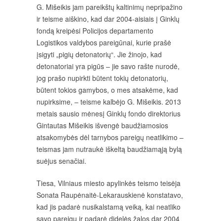
G. Mišeikis jam pareikštų kaltinimų nepripažino
ir teisme aiškino, kad dar 2004-aisiais į Ginklų
fondą kreipėsi Policijos departamento
Logistikos valdybos pareigūnai, kurie prašė
įsigyti „pigių detonatorių“. Jie žinojo, kad
detonatoriai yra pigūs – jie savo rašte nurodė,
jog prašo nupirkti būtent tokių detonatorių,
būtent tokios gamybos, o mes atsakėme, kad
nupirksime, – teisme kalbėjo G. Mišeikis. 2013
metais sausio mėnesį Ginklų fondo direktorius
Gintautas Mišeikis išvengė baudžiamosios
atsakomybės dėl tarnybos pareigų neatlikimo –
teismas jam nutraukė iškeltą baudžiamąją bylą
suėjus senačiai.
Tiesa, Vilniaus miesto apylinkės teismo teisėja
Sonata Raupėnaitė-Lekarauskienė konstatavo,
kad jis padarė nusikalstamą veiką, kai neatliko
savo pareigų ir padarė didelės žalos dar 2004