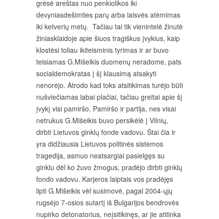
grėsė areštas nuo penkiolikos iki
devyniasdešimties parų arba laisvės atėmimas
iki ketverių metų. Tačiau tai tik vienintelė žinutė
žiniasklaidoje apie šiuos tragiškus įvykius, kaip
klostėsi toliau ikiteisminis tyrimas ir ar buvo
teisiamas G.Mišeikis duomenų neradome, pats
socialdemokratas į šį klausimą atsakyti
nenorėjo. Atrodo kad toks atsitikimas turėjo būti
nušviečiamas labai plačiai, tačiau greitai apie šį
įvykį visi pamiršo. Pamiršo ir partija, nes visai
netrukus G.Mišeikis buvo persikėlė į Vilnių,
dirbti Lietuvos ginklų fonde vadovu. Štai čia ir
yra didžiausia Lietuvos politinės sistemos
tragedija, asmuo neatsargiai pasielgęs su
ginklu dėl ko žuvo žmogus, pradėjo dirbti ginklų
fondo vadovu. Karjeros laiptais vos pradėjęs
lipti G.Mišeikis vėl susimovė, pagal 2004-ųjų
rugsėjo 7-osios sutartį iš Bulgarijos bendrovės
nupirko detonatorius, neįsitikinęs, ar jie atitinka