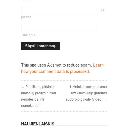
El.
paštas
Tinklapis
This site uses Akismet to reduce spam.
Learn
how your comment data is processed.
← Plastikinių pirkinių
Ūkininkas savo pievose
maišelių prekybininkai
užfiksavo kaip gandras
negalės dalinti
sudorojo gyvatę (video) →
nemokamai
NAUJIENLAIŠKIS