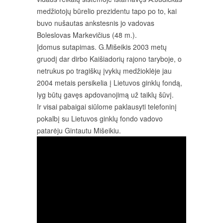
medžiotojų būrelio prezidentu tapo po to, kai
buvo nušautas ankstesnis jo vadovas
Boleslovas Markevičius (48 m.).
Įdomus sutapimas. G.Mišeikis 2003 metų
gruodį dar dirbo Kaišiadorių rajono taryboje, o
netrukus po tragiškų įvykių medžioklėje jau
2004 metais persikelia į Lietuvos ginklų fondą,
lyg būtų gavęs apdovanojimą už taiklų šūvį.
Ir visai pabaigai siūlome paklausyti telefoninį
pokalbį su Lietuvos ginklų fondo vadovo
patarėju Gintautu Mišeikiu.