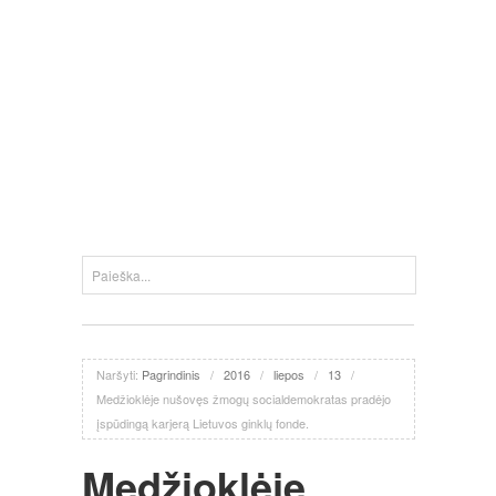
Naršyti:
Pagrindinis
/
2016
/
liepos
/
13
/
Medžioklėje nušovęs žmogų socialdemokratas pradėjo
įspūdingą karjerą Lietuvos ginklų fonde.
Medžioklėje