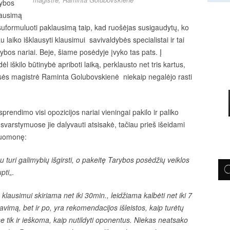
rybos
klausimą
 suformuluoti paklausimą taip, kad ruošėjas susigaudytų, ko
u laiko išklausyti klausimui savivaldybės specialistai ir tai
ybos nariai. Beje, šiame posėdyje įvyko tas pats. Į
l iškilo būtinybė apriboti laiką, perklausto net tris kartus,
sės magistrė Raminta Golubovskienė niekaip negalėjo rasti
prendimo visi opozicijos nariai vieningai pakilo ir paliko
varstymuose jie dalyvauti atsisakė, tačiau prieš išeidami
nuomonę:
uri galimybių išgirsti, o pakeitę Tarybos posėdžių veiklos
upti
„.
lausimui skiriama net iki 30min., leidžiama kalbėti net iki 7
savimą, bet ir po, yra rekomendacijos išleistos, kaip turėtų
 tik ir ieškoma, kaip nutildyti oponentus. Niekas neatsako