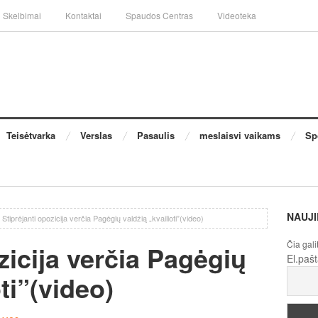
Skelbimai
Kontaktai
Spaudos Centras
Videoteka
Teisėtvarka
Verslas
Pasaulis
meslaisvi vaikams
Sp
NAUJI
Stiprėjanti opozicija verčia Pagėgių valdžią „kvailioti”(video)
Čia gali
zicija verčia Pagėgių
El.paš
ti”(video)