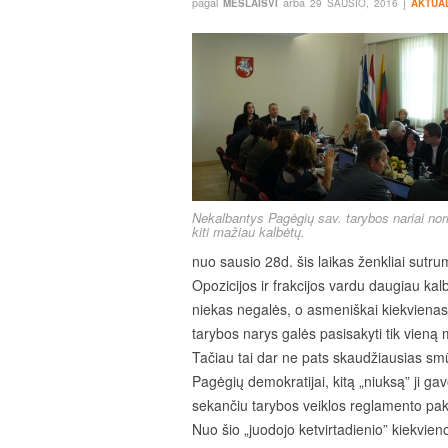
pagal
arba
į
MESLAISVI
29 SAUSIO, 2016
AKTUA
Nekalbantys Pagėgių sav. tarybos nariai nori
kiti mažiau kalbėtų.
nuo sausio 28d. šis laikas ženkliai sutr
Opozicijos ir frakcijos vardu daugiau kalb
niekas negalės, o asmeniškai kiekvienas
tarybos narys galės pasisakyti tik vieną 
Tačiau tai dar ne pats skaudžiausias sm
Pagėgių demokratijai, kitą „niuksą” ji ga
sekančiu tarybos veiklos reglamento pak
Nuo šio „juodojo ketvirtadienio” kiekvien