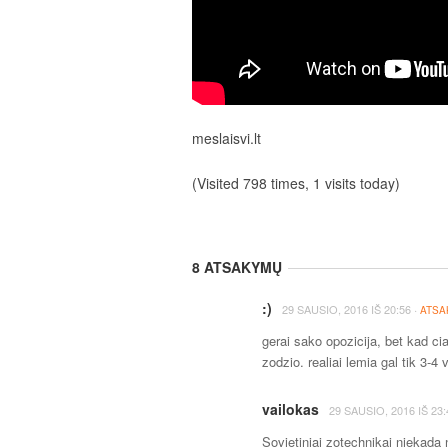
meslaisvi.lt
(Visited 798 times, 1 visits today)
8 ATSAKYMŲ
:)
·
29 SAUSIO, 2016
IŠ
20:56
ATSA
gerai sako opozicija, bet kad ci
zodzio. realiai lemia gal tik 3-4 
vailokas
29 SAUSIO, 2016
IŠ
23:
Sovietiniai zotechnikai niekad