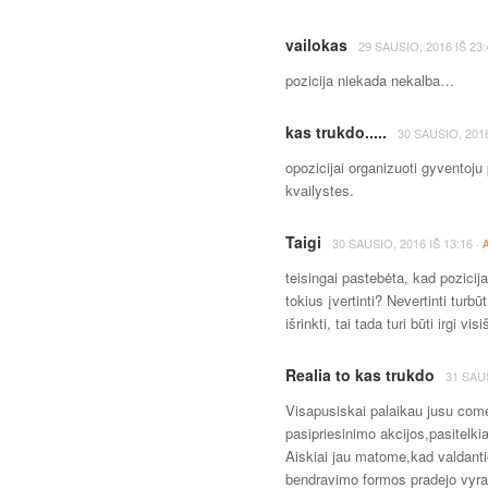
vailokas
29 SAUSIO, 2016
IŠ
23:
pozicija niekada nekalba…
kas trukdo.....
30 SAUSIO, 201
opozicijai organizuoti gyventoju 
kvailystes.
Taigi
·
30 SAUSIO, 2016
IŠ
13:16
teisingai pastebėta, kad pozicija
tokius įvertinti? Nevertinti turbū
išrinkti, tai tada turi būti irgi vi
Realia to kas trukdo
31 SAU
Visapusiskai palaikau jusu come
pasipriesinimo akcijos,pasitelki
Aiskiai jau matome,kad valdantie
bendravimo formos pradejo vyra