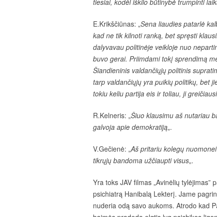
tiesiai, kodėl iškilo būtinybė trumpinti l
E.Krikščiūnas: „
Sena liaudies patarlė ka
kad ne tik kilnoti ranką, bet spręsti klau
dalyvavau politinėje veikloje nuo nepartin
buvo gerai. Priimdami tokį sprendimą mes
Šiandieninis valdančiųjų politinis suprat
tarp valdančiųjų yra puikių politikų, bet ji
tokiu keliu partija eis ir toliau, ji greičiau
R.Kelneris: „
Šiuo klausimu aš nutariau ba
galvoja apie demokratiją
„.
V.Gečienė: „
Aš pritariu kolegų nuomonei 
tikrųjų bandoma užčiaupti visus
„.
Yra toks JAV filmas „Avinėlių tylėjimas” 
psichiatrą Hanibalą Lekterį. Jame pagrind
nuderia odą savo aukoms. Atrodo kad Pagėg