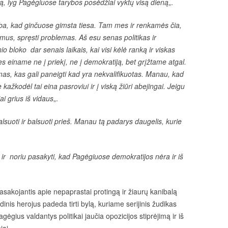
aiką, lyg Pagėgiuose tarybos posėdžiai vyktų visą dieną
„.
lba, kad ginčuose gimsta tiesa. Tam mes ir renkamės čia,
simus, spręsti problemas. Aš esu senas politikas ir
io bloko dar senais laikais, kai visi kėlė ranką ir viskas
 einame ne į priekį, ne į demokratiją, bet grįžtame atgal.
imas, kas gali paneigti kad yra nekvalifikuotas. Manau, kad
e kažkodėl tai eina pasroviui ir į viską žiūri abejingai. Jeigu
siai grius iš vidaus
„.
lsuoti ir balsuoti prieš. Manau tą padarys daugelis, kurie
ir noriu pasakyti, kad Pagėgiuose demokratijos nėra ir iš
pasakojantis apie nepaprastai protingą ir žiaurų kanibalą
inis herojus padeda tirti bylą, kuriame serijinis žudikas
ius valdantys politikai jaučia opozicijos stiprėjimą ir iš