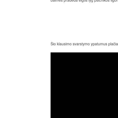
baimės pradeda elgtis lyg psichikos ligon
Šio klausimo svarstymo ypatumus plačiau