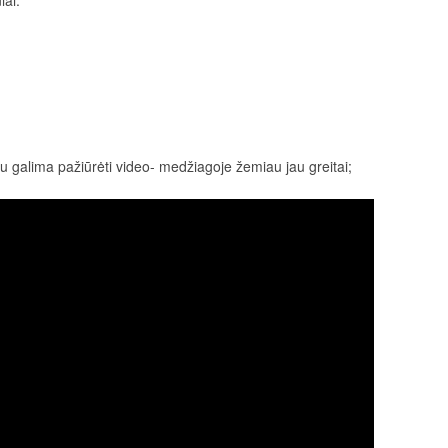
iai.
 galima pažiūrėti video- medžiagoje žemiau jau greitai;