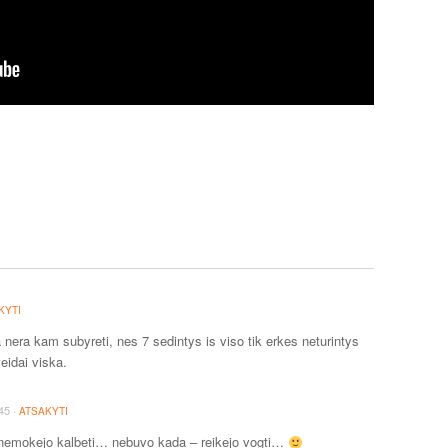
KYTI
a nera kam subyreti, nes 7 sedintys is viso tik erkes neturintys
veidai viska.
·
45
ATSAKYTI
a nemokejo kalbeti… nebuvo kada – reikejo vogti…