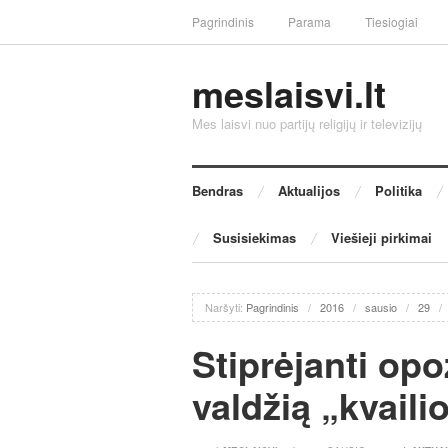
Pagrindinis
Parama
Tiesiogiai
meslaisvi.lt
Mes laisvi nuo partijų religijų ir televizijų
Bendras
Aktualijos
Politika
Susisiekimas
Viešieji pirkimai
Naršyti:
Pagrindinis
/
2016
/
sausio
/
29
/
Stiprėjanti opo
valdžią „kvailio