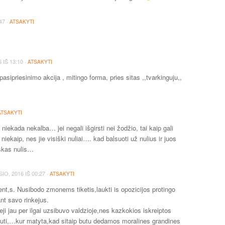
·
47
ATSAKYTI
·
6
IŠ
13:10
ATSAKYTI
pasipriesinimo akcija , mitingo forma, pries sitas ,,tvarkinguju,,
ATSAKYTI
 niekada nekalba… jei negali išgirsti nei žodžio, tai kaip gali
t niekaip, nes jie visiški nuliai…. kad balsuoti už nulius ir juos
siškas nulis…
·
SIO, 2016
IŠ
00:27
ATSAKYTI
nt,s. Nusibodo zmonems tiketis,laukti is opozicijos protingo
ant savo rinkejus.
ji jau per ilgai uzsibuvo valdzioje,nes kazkokios iskreiptos
uti,…kur matyta,kad sitaip butu dedamos moralines grandines