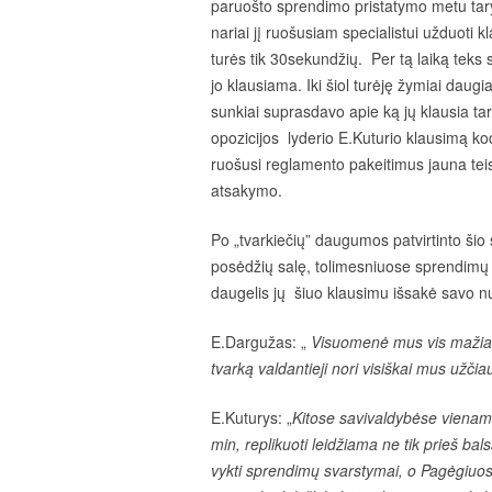
paruošto sprendimo pristatymo metu ta
nariai jį ruošusiam specialistui užduoti 
turės tik 30sekundžių. Per tą laiką teks
jo klausiama. Iki šiol turėję žymiai daugia
sunkiai suprasdavo apie ką jų klausia tar
opozicijos lyderio E.Kuturio klausimą kodė
ruošusi reglamento pakeitimus jauna tei
atsakymo.
Po „tvarkiečių” daugumos patvirtinto šio s
posėdžių salę, tolimesniuose sprendimų s
daugelis jų šiuo klausimu išsakė savo 
E.Dargužas: „
Visuomenė mus vis mažiau t
tvarką valdantieji nori visiškai mus užčia
E.Kuturys: „
Kitose savivaldybėse vienam k
min, replikuoti leidžiama ne tik prieš bal
vykti sprendimų svarstymai, o Pagėgiuose