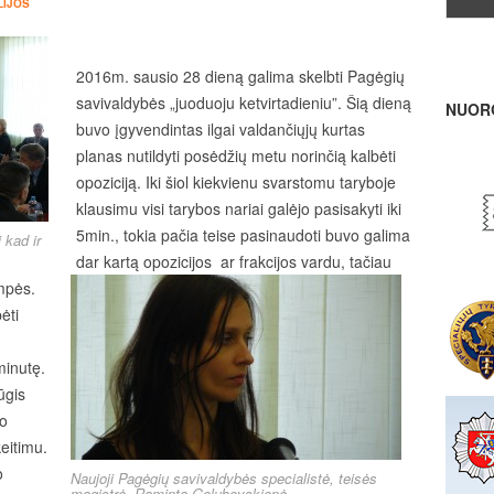
LIJOS
2016m. sausio 28 dieną galima skelbti Pagėgių
savivaldybės „juoduoju ketvirtadieniu”. Šią dieną
NUOR
buvo įgyvendintas ilgai valdančiųjų kurtas
planas nutildyti posėdžių metu norinčią kalbėti
opoziciją. Iki šiol kiekvienu svarstomu taryboje
klausimu visi tarybos nariai galėjo pasisakyti iki
5min., tokia pačia teise pasinaudoti buvo galima
 kad ir
dar kartą opozicijos ar frakcijos vardu, tačiau
umpės.
ėti
minutę.
ūgis
vo
eitimu.
o
Naujoji Pagėgių savivaldybės specialistė, teisės
magistrė, Raminta Golubovskienė