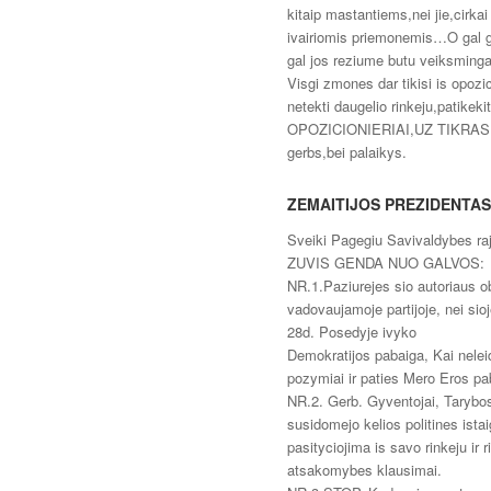
kitaip mastantiems,nei jie,cirkai
ivairiomis priemonemis…O gal ga
gal jos reziume butu veiksming
Visgi zmones dar tikisi is opozici
netekti daugelio rinkeju,patik
OPOZICIONIERIAI,UZ TIKRAS
gerbs,bei palaikys.
ZEMAITIJOS PREZIDENTAS
Sveiki Pagegiu Savivaldybes raj
ZUVIS GENDA NUO GALVOS:
NR.1.Paziurejes sio autoriaus o
vadovaujamoje partijoje, nei sio
28d. Posedyje ivyko
Demokratijos pabaiga, Kai neleid
pozymiai ir paties Mero Eros p
NR.2. Gerb. Gyventojai, Tarybo
susidomejo kelios politines ista
pasityciojima is savo rinkeju ir r
atsakomybes klausimai.