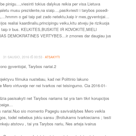
 be pinigu…,viesinti tokius dalykus reikia per visa Lietuva
letu musu prezidente,na siaip…,pasikviesti i tarybos posedi-
a,…hmmm o gal taip pat zado netektu,kaip ir mes,gyventojai…
jos realiai kaardinaliu,principingu veiku,kitu atveju jie rizikuoja
ekit taip ir bus. KELKITES,BUSKITE IR KOVOKITE,MIELI
IAS DEMOKRATINES VERTYBES…ir zmones dar daugiau jus
·
31 SAUSIO, 2016
IŠ
00:53
ATSAKYTI
ono gyventojai, Tarybos nariai.2
bjektyvu filmuka nustebau, kad nei Politinio lakuno
je Mero virtuveje ner nei tvarkos nei teisingumo. Cia 2016-01-
zia pasisakyti net Tarybos nariams tai yra tam tikri korupcijos
abaiga…
s nariai.Nuo sio momento Pagegiu savivaldybes Mero veikla
igos, todel nebebus jokiu sansu ;Broliukams tvarkieciams ; testi
inkeju atstovu , tai yra Tarybos nariu, Nes arteja ivairus