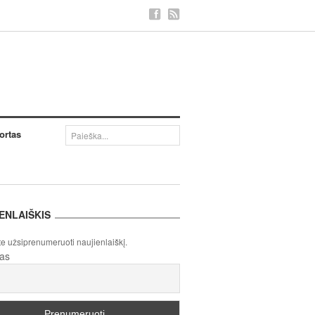
ortas
ENLAIŠKIS
te užsiprenumeruoti naujienlaiškį.
tas