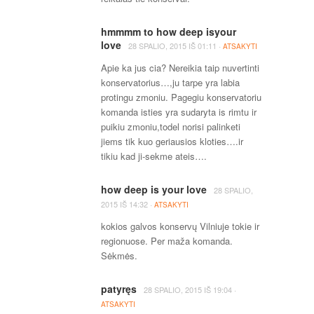
hmmmm to how deep isyour
love
·
28 SPALIO, 2015
IŠ
01:11
ATSAKYTI
Apie ka jus cia? Nereikia taip nuvertinti
konservatorius…,ju tarpe yra labia
protingu zmoniu. Pagegiu konservatoriu
komanda isties yra sudaryta is rimtu ir
puikiu zmoniu,todel norisi palinketi
jiems tik kuo geriausios kloties….ir
tikiu kad ji-sekme ateis….
how deep is your love
28 SPALIO,
·
2015
IŠ
14:32
ATSAKYTI
kokios galvos konservų Vilniuje tokie ir
regionuose. Per maža komanda.
Sėkmės.
patyręs
·
28 SPALIO, 2015
IŠ
19:04
ATSAKYTI