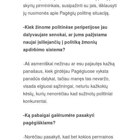
skyrių pirmininkais, susipažinti su jais, išklausyti
jų nuomonės apie Pagėgių politinę situaciją.
-Kiek žinome politinėse peripetijose jau
dalyvaujate senokai, ar jums pažįstama
naujai įsiliejančių į politiką žmonių
apdirbimo sistema?
-Aš asmeniškai nežinau ar esu pajautęs kažką
panašaus, kiek girdėjau Pagėgiuose vyksta
panašūs dalykai, tačiau manęs tas nevaržo,
visada elgiuosi sąžiningai, neturiu kažkokių
kėslų, kurių nenorėčiau kad sužinotų politiniai
konkurentai.
-Ką pabaigai galėtumėte pasakyti
pagėgiškiams?
-Norėčiau pasakyti, kad bet kokios permainos