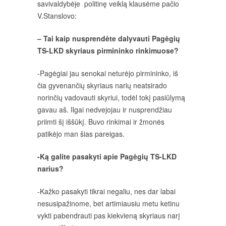
savivaldybėje politinę veiklą klausėme pačio
V.Stanslovo:
– Tai kaip nusprendėte dalyvauti Pagėgių
TS-LKD skyriaus pirmininko rinkimuose?
-Pagėgiai jau senokai neturėjo pirmininko, iš
čia gyvenančių skyriaus narių neatsirado
norinčių vadovauti skyriui, todėl tokį pasiūlymą
gavau aš. Ilgai nedvejojau ir nusprendžiau
priimti šį iššūkį. Buvo rinkimai ir žmonės
patikėjo man šias pareigas.
-Ką galite pasakyti apie Pagėgių TS-LKD
narius?
-Kažko pasakyti tikrai negaliu, nes dar labai
nesusipažinome, bet artimiausiu metu ketinu
vykti pabendrauti pas kiekvieną skyriaus narį