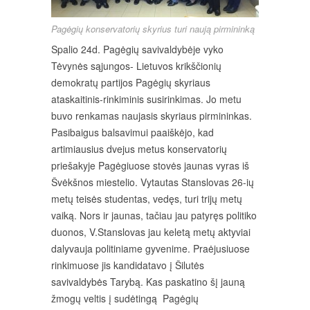
Pagėgių konservatorių skyrius turi naują pirmininką
Spalio 24d. Pagėgių savivaldybėje vyko
Tėvynės sąjungos- Lietuvos krikščionių
demokratų partijos Pagėgių skyriaus
ataskaitinis-rinkiminis susirinkimas. Jo metu
buvo renkamas naujasis skyriaus pirmininkas.
Pasibaigus balsavimui paaiškėjo, kad
artimiausius dvejus metus konservatorių
priešakyje Pagėgiuose stovės jaunas vyras iš
Švėkšnos miestelio. Vytautas Stanslovas 26-ių
metų teisės studentas, vedęs, turi trijų metų
vaiką. Nors ir jaunas, tačiau jau patyręs politiko
duonos, V.Stanslovas jau keletą metų aktyviai
dalyvauja politiniame gyvenime. Praėjusiuose
rinkimuose jis kandidatavo į Šilutės
savivaldybės Tarybą. Kas paskatino šį jauną
žmogų veltis į sudėtingą Pagėgių