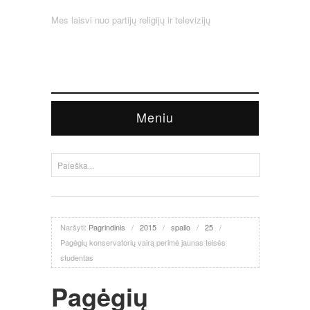
Mes laisvi nuo partijų religijų ir televizijų
Meniu
Naršyti:
Pagrindinis
/
2015
/
spalio
/
25
/
Pagėgių konservatorių vairą perimė jaunas teisės
studentas
Pagėgių