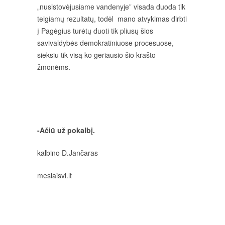
„nusistovėjusiame vandenyje” visada duoda tik
teigiamų rezultatų, todėl mano atvykimas dirbti
į Pagėgius turėtų duoti tik pliusų šios
savivaldybės demokratiniuose procesuose,
sieksiu tik visą ko geriausio šio krašto
žmonėms.
-Ačiū už pokalbį.
kalbino D.Jančaras
meslaisvi.lt