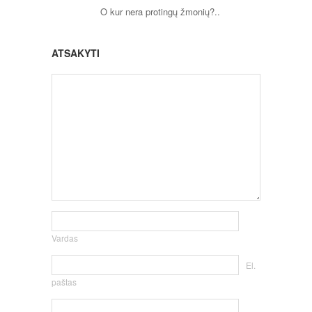
O kur nera protingų žmonių?..
ATSAKYTI
Vardas
El.
paštas