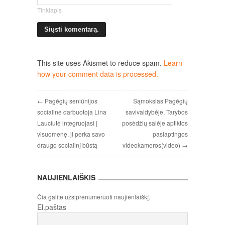
Tinklapis
This site uses Akismet to reduce spam.
Learn
how your comment data is processed.
← Pagėgių seniūnijos
Sąmokslas Pagėgių
socialinė darbuotoja Lina
savivaldybėje, Tarybos
Lauciutė integruojasi į
posėdžių salėje aptiktos
visuomenę, ji perka savo
paslaptingos
draugo socialinį būstą
videokameros(video) →
NAUJIENLAIŠKIS
Čia galite užsiprenumeruoti naujienlaiškį.
El.paštas