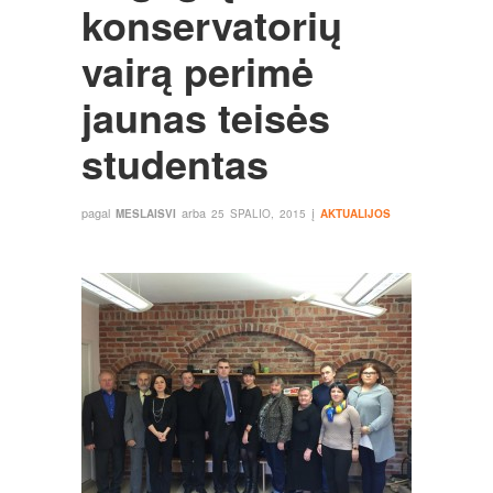
konservatorių
vairą perimė
jaunas teisės
studentas
pagal
arba
į
MESLAISVI
25 SPALIO, 2015
AKTUALIJOS