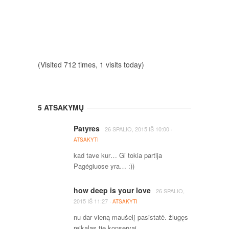
(Visited 712 times, 1 visits today)
5 ATSAKYMŲ
Patyres
·
26 SPALIO, 2015
IŠ
10:00
ATSAKYTI
kad tave kur… Gi tokia partija
Pagėgiuose yra… :))
how deep is your love
26 SPALIO,
·
2015
IŠ
11:27
ATSAKYTI
nu dar vieną maušelį pasistatė. žlugęs
reikalas tie konservai.