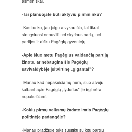
asmeniškai.
-Tai planuojate būti aktyviu pirmininku?
-Kas be ko, jau jeigu atvykau čia, tai tikrai
stengsiuosi nenuvilti nei skyriaus narių, nei
partijos ir aišku Pagėgių gyventojų.
-Apie šiuo metu Pagėgius valdančią partiją
žinote, ar nebaugina šie Pagėgių
savivaldybėje įsitvirtinę „gigantai”?
-Manau kad nepakeičiamų nėra, šiuo atveju
kalbant apie Pagėgių „lyderius” jie irgi nėra
nepakeičiami.
-Kokių pirmų veiksmų žadate imtis Pagėgių
politinėje padangėje?
-Manau pradžioje teks susitikti su kitų partijų