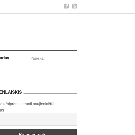
ortas
ENLAIŠKIS
te užsiprenumeruoti naujienlaiškį.
tas