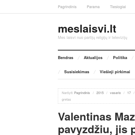
Pagrindinis
Parama
Tiesiogiai
meslaisvi.lt
Mes laisvi nuo partijų religijų ir televizijų
Bendras
Aktualijos
Politika
Susisiekimas
Viešieji pirkimai
Naršyti:
Pagrindinis
/
2015
/
vasario
/
17
gretas
Valentinas Ma
pavyzdžiu, jis 