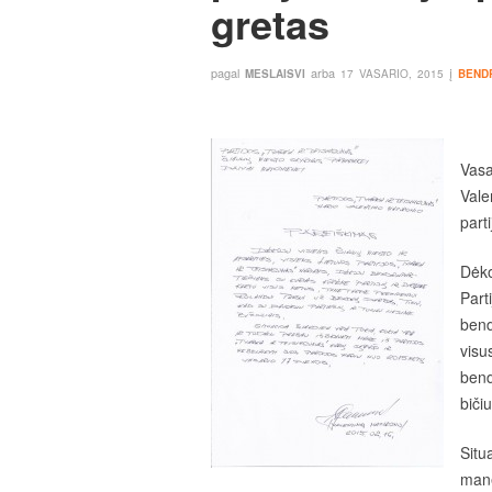
gretas
pagal
arba
į
MESLAISVI
17 VASARIO, 2015
BEND
Vasa
Vale
part
Dėko
Part
bend
visu
bend
bičiu
Situ
mane