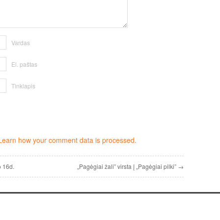
Vardas
El. paštas
Tinklapis
Learn how your comment data is processed.
o 16d.
„Pagėgiai žali” virsta į „Pagėgiai pilki” →