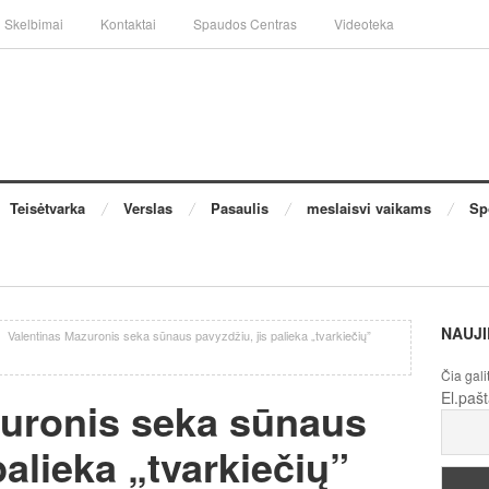
Skelbimai
Kontaktai
Spaudos Centras
Videoteka
Teisėtvarka
Verslas
Pasaulis
meslaisvi vaikams
Sp
NAUJI
/
Valentinas Mazuronis seka sūnaus pavyzdžiu, jis palieka „tvarkiečių”
Čia gali
El.paš
zuronis seka sūnaus
palieka „tvarkiečių”