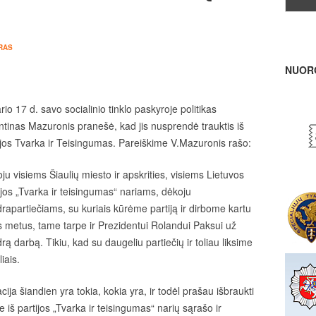
RAS
NUOR
rio 17 d. savo socialinio tinklo paskyroje politikas
ntinas Mazuronis pranešė, kad jis nusprendė trauktis iš
ijos Tvarka ir Teisingumas. Pareiškime V.Mazuronis rašo:
ju visiems Šiaulių miesto ir apskrities, visiems Lietuvos
ijos „Tvarka ir teisingumas“ nariams, dėkoju
rapartiečiams, su kuriais kūrėme partiją ir dirbome kartu
s metus, tame tarpe ir Prezidentui Rolandui Paksui už
rą darbą. Tikiu, kad su daugeliu partiečių ir toliau liksime
liais.
acija šiandien yra tokia, kokia yra, ir todėl prašau išbraukti
 iš partijos „Tvarka ir teisingumas“ narių sąrašo ir