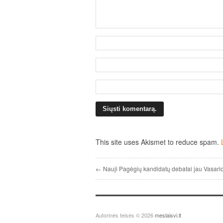
This site uses Akismet to reduce spam.
← Nauji Pagėgių kandidatų debatai jau Vasari
Autorinės teisės © 2026
meslaisvi.lt