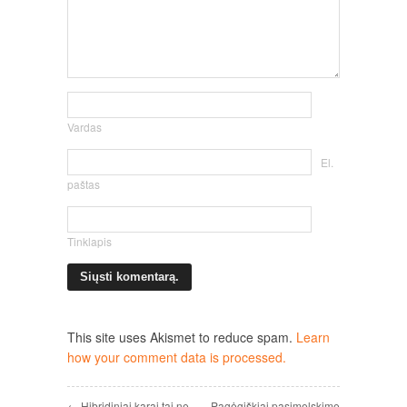
Vardas
El.
paštas
Tinklapis
This site uses Akismet to reduce spam.
Learn
how your comment data is processed.
← Hibridiniai karai tai ne
Pagėgiškiai pasimelskime