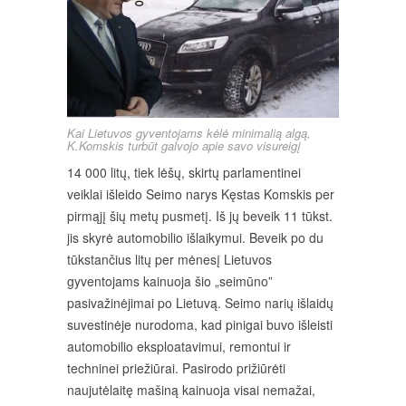
Kai Lietuvos gyventojams kėlė minimalią algą,
K.Komskis turbūt galvojo apie savo visureigį
14 000 litų, tiek lėšų, skirtų parlamentinei
veiklai išleido Seimo narys Kęstas Komskis per
pirmąjį šių metų pusmetį. Iš jų beveik 11 tūkst.
jis skyrė automobilio išlaikymui. Beveik po du
tūkstančius litų per mėnesį Lietuvos
gyventojams kainuoja šio „seimūno”
pasivažinėjimai po Lietuvą. Seimo narių išlaidų
suvestinėje nurodoma, kad pinigai buvo išleisti
automobilio eksploatavimui, remontui ir
techninei priežiūrai. Pasirodo prižiūrėti
naujutėlaitę mašiną kainuoja visai nemažai,