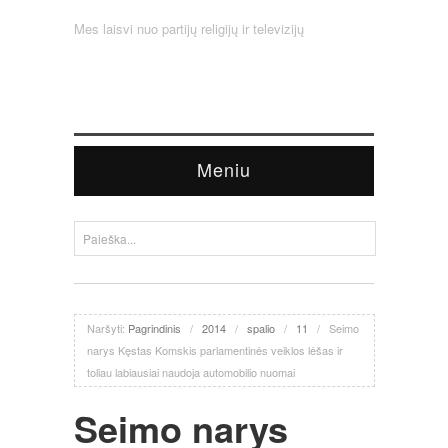
Mes laisvi nuo partijų religijų ir televizijų
Meniu
Naršyti:
Pagrindinis
/
2014
/
spalio
/
11
/
Seimo
narys Kęstas Komskis parlamentinės veiklos lėšas ir
toliau labiausiai naudoja automobilio nuomai
Seimo narys