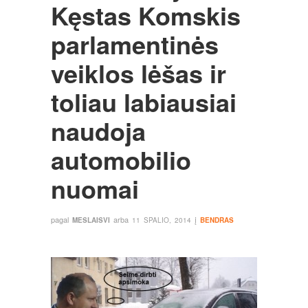
Kęstas Komskis
parlamentinės
veiklos lėšas ir
toliau labiausiai
naudoja
automobilio
nuomai
pagal
arba
į
MESLAISVI
11 SPALIO, 2014
BENDRAS