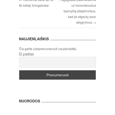
tik žalieji žmogeliukai
už remontavusius
bažnyčią statybininkus,
kad jie atgautų savo
atlyginimus →
NAUJIENLAIŠKIS
Čia galite užsiprenumeruoti naujienlaiškį.
El.paštas
NUORODOS