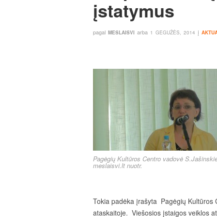
įstatymus
pagal
arba
į
MESLAISVI
1 GEGUŽĖS, 2014
AKTUA
Pagėgių Kultūros Centro vadovė S.Jašinski
meslaisvi.lt nuotr.
Tokia padėka įrašyta Pagėgių
Kultūros 
ataskaitoje.
Viešosios įstaigos veiklos at