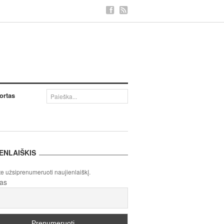
ortas
ENLAIŠKIS
te užsiprenumeruoti naujienlaiškį.
tas