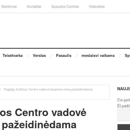
Skelbimai
Kontaktai
Spaudos Centras
Videoteka
Teisėtvarka
Verslas
Pasaulis
meslaisvi vaikams
Sp
NAUJI
/
Pagėgių Kultūros Centro vadovė liaupsina merą pažeidinėdama
Čia gali
El.paš
ros Centro vadovė
ą pažeidinėdama