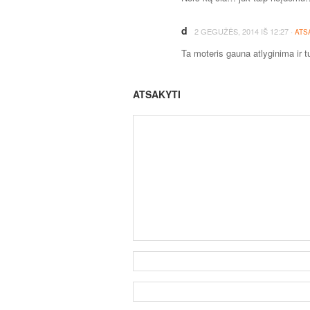
d
·
2 GEGUŽĖS, 2014
IŠ
12:27
ATS
Ta moteris gauna atlyginima ir tur
ATSAKYTI