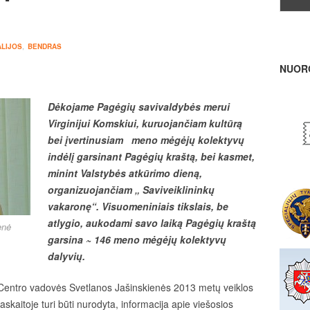
LIJOS
,
BENDRAS
NUOR
Dėkojame Pagėgių savivaldybės merui
Virginijui Komskiui, kuruojančiam kultūrą
bei įvertinusiam
meno mėgėjų kolektyvų
indėlį garsinant Pagėgių kraštą, bei kasmet,
minint Valstybės atkūrimo dieną,
organizuojančiam „ Saviveiklininkų
vakaronę“. Visuomeniniais tikslais, be
atlygio, aukodami savo laiką Pagėgių kraštą
enė
garsina ~ 146 meno mėgėjų kolektyvų
dalyvių.
Centro vadovės Svetlanos Jašinskienės 2013 metų veiklos
askaitoje turi būti nurodyta, informacija apie viešosios