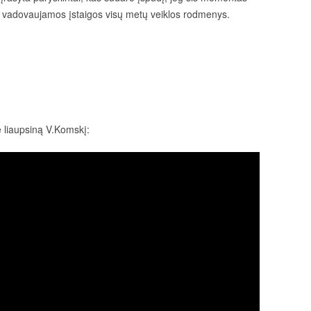
os vadovaujamos įstaigos visų metų veiklos rodmenys.
 liaupsiną V.Komskį: