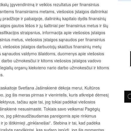
 tikslų įgyvendinimą ir veiklos rezultatus per finansinius
antiems finansiniams metams, viešosios įstaigos dalininkai
ų pradžioje ir
pabaigoje, dalininkų kapitalo dydis finansinių
aigos gautos lėšos ir jų šaltiniai per finansinius metus ir šių
fikacijos straipsnius, informacija apie viešosios įstaigos
inansinius metus, viešosios įstaigos sąnaudos per finansinius
 viešosios įstaigos darbuotojų skaičius finansinių metų
os sąnaudos valdymo išlaidoms, duomenys apie viešosios
o darbo užmokesčiui ir kitoms viešosios įstaigos vadovo
kolegialių organų kiekvieno nario darbo užmokesčiui ir kitoms
ms.
skaitoje Svetlana Jašinskienė dėkoja merui, Kultūros
 jog šis meras pirmas ir vienintelis, kuris atkreipė dėmesį
tyvus, tačiau apie tai, jog tokiai padėkai viešosios
Jašinskienė nesusimastė. Tokiais savo veiksmai Pagėgių
tino, jog piktnaudžiaudamas pareigomis apie rinkimus
 jo ištikimieji „ginklanešiai”. Stebina ir tai, kad padėka
 įrašyta paryškintai, kas sudaro įspūdį, jog šis momentas