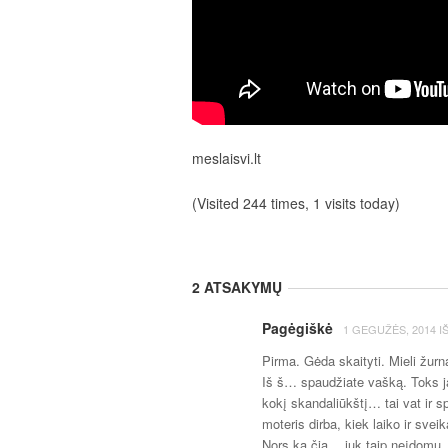
meslaisvi.lt
(Visited 244 times, 1 visits today)
2 ATSAKYMŲ
Pagėgiškė
1 GEGUŽĖS, 2014
I
Pirma. Gėda skaityti. Mieli žurna
Iš š… spaudžiate vašką. Toks j
kokį skandaliūkštį… tai vat ir sp
moteris dirba, kiek laiko ir svei
Nors ką čia… juk taip neįdomu