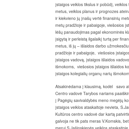
įstaigos veiklos tikslus ir pobūdį, veiklos
metus, veiklos planus ir prognozes atein
ir kiekvieno jų įnašų vertė finansinių met
metų pradžioje ir pabaigoje, viešosios įst
lėšų
panaudojimas pagal ekonominės klasi
įsigytą ir perleistą ilgalaikį turtą per f
metus, iš jų – išlaidos
darbo užmokesčiui,
pradžioje ir
pabaigoje,
viešosios įstaig
įstaigos vadovą, įstaigos išlaidos vadov
išmokoms,
viešosios įstaigos išlaidos 
įstaigos kolegialių organų narių išmoko
Atsakinėdama į klausimą, kodėl savo ata
Centro vadovė Tarybos nariams paaiškino,
į Pagėgių savivaldybės meno megėjų kolek
įstaigos veiklos ataskaitoje nevieta, S.
Kultūros centro vadovė dar kartą patvir
galvoja ne tik pats meras V.Komskis, bet ir
merui S.Jašinskienės veiklos ataskaitoje