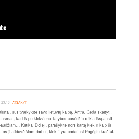
·
Š
23:13
ATSAKYTI
listai, susitvarkykite savo lietuvių kalbą. Antra. Gėda skaityti.
ausmas, kad iš po kiekvieno Tarybos posėdžio reikia išspausti
audžiam… Kritikai Didieji, parašykite nors kartą kiek ir kaip ši
katos ji atidavė šiam darbui, kiek ji yra padariusi Pagėgių kraštui.
…