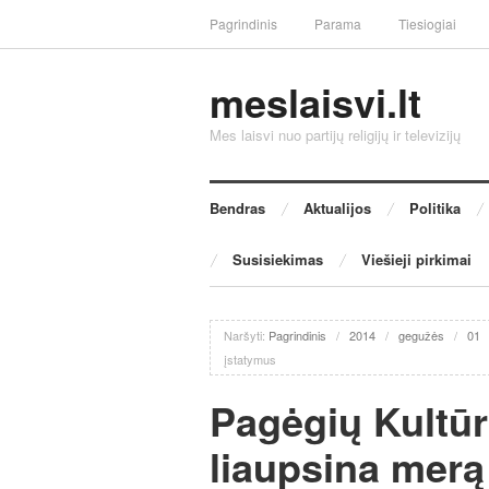
Pagrindinis
Parama
Tiesiogiai
meslaisvi.lt
Mes laisvi nuo partijų religijų ir televizijų
Bendras
Aktualijos
Politika
Susisiekimas
Viešieji pirkimai
Naršyti:
Pagrindinis
/
2014
/
gegužės
/
01
įstatymus
Pagėgių Kultū
liaupsina mer