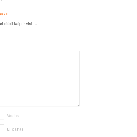
AKYTI
i dirbti kaip ir visi …
Vardas
El. paštas