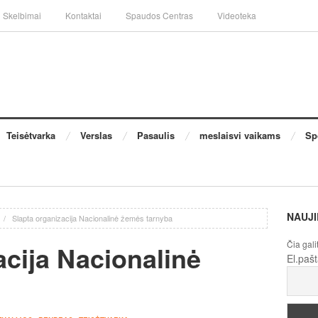
Skelbimai
Kontaktai
Spaudos Centras
Videoteka
Teisėtvarka
Verslas
Pasaulis
meslaisvi vaikams
Sp
NAUJI
/
Slapta organizacija Nacionalinė žemės tarnyba
Čia gali
acija Nacionalinė
El.paš