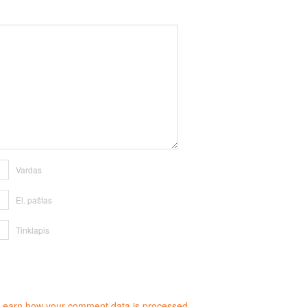
Vardas
El. paštas
Tinklapis
Learn how your comment data is processed.