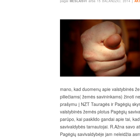
pagal
arba
į
MESLAISVI
15 BALANDŽIO, 2014
AK
mano, kad duomenų apie valstybinės že
piliečiams( žemės savininkams) žinoti ne
prašymu į NZT Tauragės ir Pagėgių skyr
valstybinės žemės plotus Pagėgių saviva
parūpo, kai pasklido gandai apie tai, k
savivaldybės tarnautojai. R.Ažna savo a
Pagėgių savivaldybėje jam neleidžia a