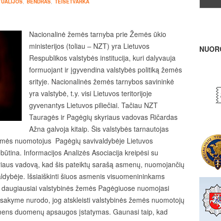
TUALIJOS
,
BENDRAS
,
TEISĖTVARKA
Nacionalinė žemės tarnyba prie Žemės ūkio
ministerijos (toliau – NZT) yra Lietuvos
NUOR
Respublikos valstybės institucija, kuri dalyvauja
formuojant ir įgyvendina valstybės politiką žemės
srityje. Nacionalinės žemės tarnybos savininkė
yra valstybė, t.y. visi Lietuvos teritorijoje
gyvenantys Lietuvos piliečiai. Tačiau NZT
Tauragės ir Pagėgių skyriaus vadovas Ričardas
Ažna galvoja kitaip. Šis valstybės tarnautojas
mės nuomotojus Pagėgių savivaldybėje Lietuvos
būtina. Informacijos Analizės Asociacija kreipėsi su
iaus vadovą, kad šis pateiktų sarašą asmenų, nuomojančių
ldybėje. Išsiaiškinti šiuos asmenis visuomenininkams
ad daugiausiai valstybinės žemės Pagėgiuose nuomojasi
tsakyme nurodo, jog atskleisti valstybinės žemės nuomotojų
smens duomenų apsaugos įstatymas. Gaunasi taip, kad