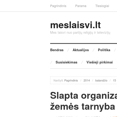
Pagrindinis
Parama
Tiesiogiai
meslaisvi.lt
Mes laisvi nuo partijų religijų ir televizijų
Bendras
Aktualijos
Politika
Susisiekimas
Viešieji pirkimai
Naršyti:
Pagrindinis
/
2014
/
balandžio
/
15
Slapta organiz
žemės tarnyba