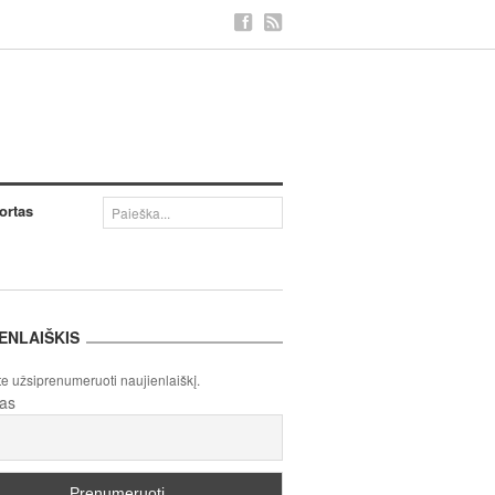
ortas
ENLAIŠKIS
te užsiprenumeruoti naujienlaiškį.
tas