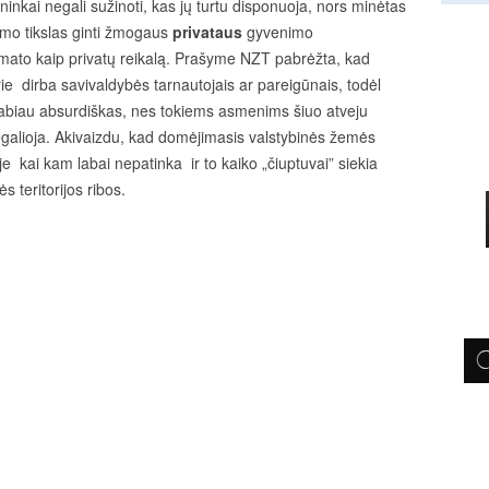
ininkai negali sužinoti, kas jų turtu disponuoja, nors minėtas
o tikslas ginti žmogaus
privataus
gyvenimo
ato kaip privatų reikalą. Prašyme NZT pabrėžta, kad
e dirba savivaldybės tarnautojais ar pareigūnais, todėl
labiau absurdiškas, nes tokiems asmenims šiuo atveju
lioja. Akivaizdu, kad domėjimasis valstybinės žemės
 kai kam labai nepatinka ir to kaiko „čiuptuvai” siekia
s teritorijos ribos.