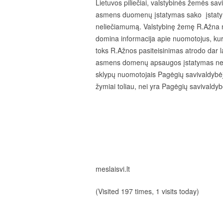
Lietuvos piliečiai, valstybinės žemės sav
asmens duomenų įstatymas sako įstatym
.
neliečiamumą
Valstybinę žemę R.Ažna m
domina informacija apie nuomotojus, kuri
toks R.Ažnos pasiteisinimas atrodo dar 
asmens domenų apsaugos įstatymas nega
sklypų nuomotojais Pagėgių savivaldybėje
žymiai toliau, nei yra Pagėgių savivaldybė
meslaisvi.lt
(Visited 197 times, 1 visits today)