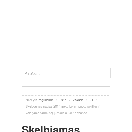
Naršyti:
Pagrindinis
/
2014
/
vasario
/
01
/
Skelbiamas naujas 2014 metų korumpuotų politikų ir
valstybės tarnautojų „medžioklės” sezonas
Skelbiamas