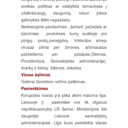
sveikas politikas ar valstybės tarnautojas į
užsikrėtusiųjų daugumą, neturi jokios
galimybės išlikti nepažeistu.
Netiesioginis perdavimas: „šeriant” pažadais ar
šalutiniais produktais, kurių sudėtyje yra
pinigų, postų,pareigybių. Infekcijos atveju
virusas plinta per žmones, artimiausius
pažeistiems, per patalpas,(Seimas,
Prezidentūra, Savivaldybės administracija),
švarkų ir kelnių kišenes, vokelius.
Viruso šaltiniai
Galimai Sovietinio režimo palikimas.
Pasireiškimas
Korupcijos maras yra plika akimi matoma liga.
Lietuvoje ji pasireiškė vos tik atgavus
nepriklausomybę LR Seime, Ministerijose bei
daugelyje Lietuvos savivaldybių
administracijose. Liga buvo pastebėta visose