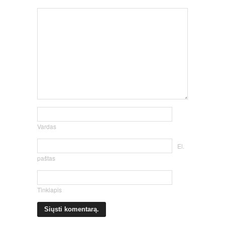
Vardas
El.
paštas
Tinklapis