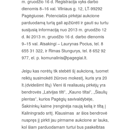
m. gruodžio 16 d. Registracija vyks darbo
dienomis 8–16 val. Vilniaus g. 12, LT-99292
Pagėgiuose. Potencialūs pirkėjai aukcione
parduodamą turtą gali apžiūrėti ir gauti su turtu
susijusią informaciją nuo 2013 m. gruodžio 12
d. iki 2013 m. gruodžio 16 d. darbo dienomis
9–15 val. Atsakingi – Laurynas Pocius, tel. 8
655 31 322, ir Rimas Stungurys, tel. 8 652 92
977, el. p. komunalinis@pagegiai.lt.
Jeigu kas norėtų tik stebėti šį aukcioną, tuomet
reiktų susimokėti žiūrovo mokestį, kuris yra 20
lt.(dvidešimt litų) Vieni iš realiausių pirkėjų yra
bendrovės „Latvijas tilti”, „Kauno tiltai”, „Šiaulių
plentas”, kurios Pagėgių savivaldybėje,
Šakininkų kaime įrenginėja naują kelią ir tiltą į
Kaliningrado sritį. Klausimas ar šios bendrovė
nuspręs jį pirkti jau pirmame aukcione ar lauks,
kol šiam parduodamam turtui bus paskelbtas