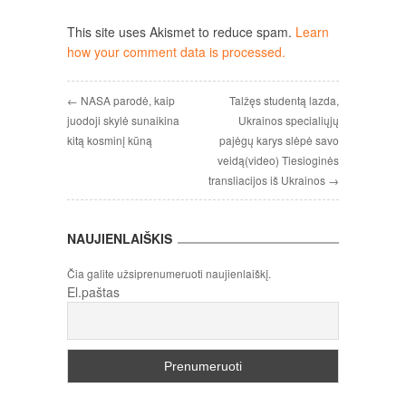
This site uses Akismet to reduce spam.
Learn
how your comment data is processed.
← NASA parodė, kaip
Talžęs studentą lazda,
juodoji skylė sunaikina
Ukrainos specialiųjų
kitą kosminį kūną
pajėgų karys slėpė savo
veidą(video) Tiesioginės
transliacijos iš Ukrainos →
NAUJIENLAIŠKIS
Čia galite užsiprenumeruoti naujienlaiškį.
El.paštas