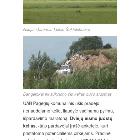
Naujai statomas kelias Šakininkuose
Dar gerokai iki aukciono šis kelias buvo ardomas
UAB Pagėgių komunalinis ūkis pradėjo
nenaudojamo kelio, liaudyje vadinamu pylimu,
išpardavimo maratoną.
Dviejų eismo juostų
kelias
, -taip pardavėjai įrašė anketoje, kuri
pristatoma potencialiems pirkėjams. Pradinė