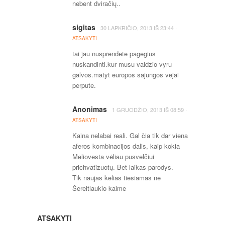
nebent dviračių..
sigitas
·
30 LAPKRIČIO, 2013
IŠ
23:44
ATSAKYTI
tai jau nusprendete pagegius
nuskandinti.kur musu valdzio vyru
galvos.matyt europos sajungos vejai
perpute.
Anonimas
·
1 GRUODŽIO, 2013
IŠ
08:59
ATSAKYTI
Kaina nelabai reali. Gal čia tik dar viena
aferos kombinacijos dalis, kaip kokia
Meliovesta vėliau pusvelčiui
prichvatizuotų. Bet laikas parodys.
Tik naujas kelias tiesiamas ne
Šereitlaukio kaime
ATSAKYTI