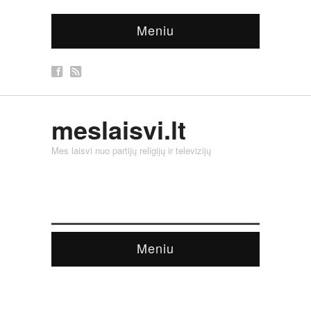
Meniu
meslaisvi.lt
Mes laisvi nuo partijų religijų ir televizijų
Meniu