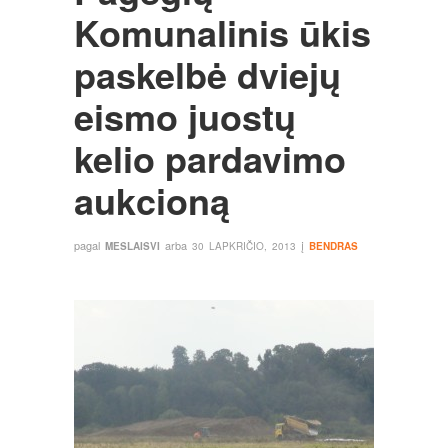
Komunalinis ūkis
paskelbė dviejų
eismo juostų
kelio pardavimo
aukcioną
pagal
arba
į
MESLAISVI
30 LAPKRIČIO, 2013
BENDRAS