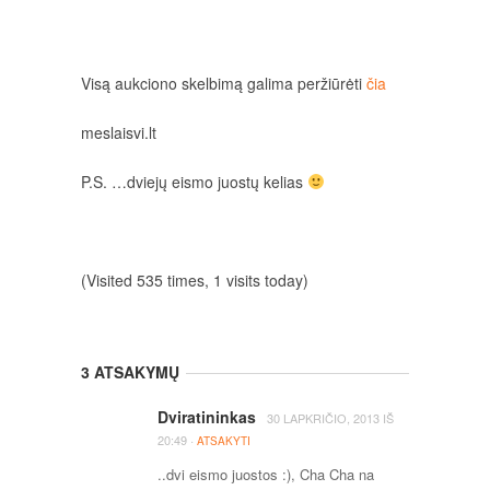
Visą aukciono skelbimą galima peržiūrėti
čia
meslaisvi.lt
P.S. …dviejų eismo juostų kelias
(Visited 535 times, 1 visits today)
3 ATSAKYMŲ
Dviratininkas
30 LAPKRIČIO, 2013
IŠ
·
20:49
ATSAKYTI
..dvi eismo juostos :), Cha Cha na