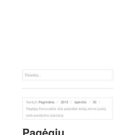
Naršyti:
Pagrindinis
/
2013
/
lapkričio
/
30
/
Pagėgių Komunalinis ūkis paskelbė dviejų eismo juostų
kelio pardavimo aukcioną
Pagėgių