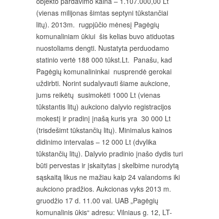
objekto pardavimo kaina – 1.107.000,00 Lt
(vienas milijonas šimtas septyni tūkstančiai
litų). 2013m. rugpjūčio mėnesį Pagėgių
komunaliniam ūkiui šis kelias buvo atiduotas
nuostoliams dengti. Nustatyta perduodamo
statinio vertė 188 000 tūkst.Lt. Panašu, kad
Pagėgių komunalininkai nusprendė gerokai
uždirbti. Norint sudalyvauti šiame aukcione,
jums reikėtų susimokėti 1000 Lt (vienas
tūkstantis litų) aukciono dalyvio registracijos
mokestį ir pradinį įnašą kuris yra 30 000 Lt
(trisdešimt tūkstančių litų). Minimalus kainos
didinimo intervalas – 12 000 Lt (dvylika
tūkstančių litų). Dalyvio pradinio įnašo dydis turi
būti pervestas ir įskaitytas į skelbime nurodytą
sąskaitą likus ne mažiau kaip 24 valandoms iki
aukciono pradžios. Aukcionas vyks 2013 m.
gruodžio 17 d. 11.00 val. UAB „Pagėgių
komunalinis ūkis“ adresu: Vilniaus g. 12, LT-