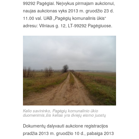
99292 Pagėgiai. Neįvykus pirmajam aukcionui,
naujas aukcionas vyks 2013 m. gruodžio 23 d.
11.00 val. UAB „Pagėgių komunalinis ūkis“
adresu: Vilniaus g. 12, LT-99292 Pagėgiuose.
Kelio savininko, Pagėgių komunalinio ūkio
duomenimis,šis kelias yra dviejų eismo juostų
Dokumentų dalyvauti aukcione registracijos
pradžia 2013 m. gruodžio 10 d., pabaiga 2013