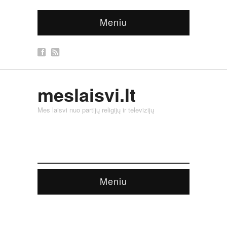
Meniu
meslaisvi.lt
Mes laisvi nuo partijų religijų ir televizijų
Meniu