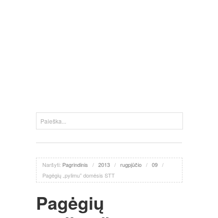
Naršyti:
Pagrindinis
/
2013
/
rugpjūčio
/
09
/
Pagėgių „pylimu” domėsis STT
Pagėgių