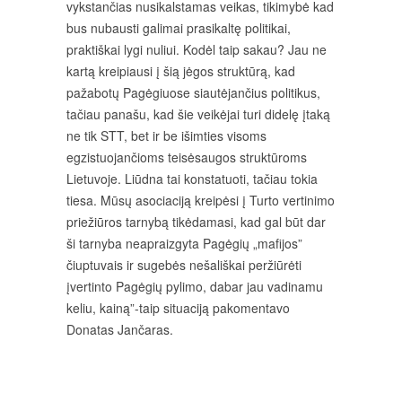
vykstančias nusikalstamas veikas, tikimybė kad
bus nubausti galimai prasikaltę politikai,
praktiškai lygi nuliui. Kodėl taip sakau? Jau ne
kartą kreipiausi į šią jėgos struktūrą, kad
pažabotų Pagėgiuose siautėjančius politikus,
tačiau panašu, kad šie veikėjai turi didelę įtaką
ne tik STT, bet ir be išimties visoms
egzistuojančioms teisėsaugos struktūroms
Lietuvoje. Liūdna tai konstatuoti, tačiau tokia
tiesa. Mūsų asociaciją kreipėsi į Turto vertinimo
priežiūros tarnybą tikėdamasi, kad gal būt dar
ši tarnyba neapraizgyta Pagėgių „mafijos”
čiuptuvais ir sugebės nešališkai peržiūrėti
įvertinto Pagėgių pylimo, dabar jau vadinamu
keliu, kainą”-taip situaciją pakomentavo
Donatas Jančaras.