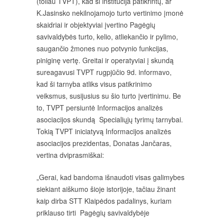
(toliau TVPT), kad ši institucija patikrintų, ar
K.Jasinsko nekilnojamojo turto vertinimo įmonė
skaidriai ir objektyviai įvertino Pagėgių
savivaldybės turto, kelio, atliekančio ir pylimo,
saugančio žmones nuo potvynio funkcijas,
piniginę vertę. Greitai ir operatyviai į skundą
sureagavusi TVPT rugpjūčio 9d. informavo,
kad ši tarnyba atliks visus patikrinimo
veiksmus, susijusius su šio turto įvertinimu. Be
to, TVPT persiuntė Informacijos analizės
asociacijos skundą Specialiųjų tyrimų tarnybai.
Tokią TVPT iniciatyvą Informacijos analizės
asociacijos prezidentas, Donatas Jančaras,
vertina dviprasmiškai:
„Gerai, kad bandoma išnaudoti visas galimybes
siekiant aiškumo šioje istorijoje, tačiau žinant
kaip dirba STT Klaipėdos padalinys, kuriam
priklauso tirti Pagėgių savivaldybėje