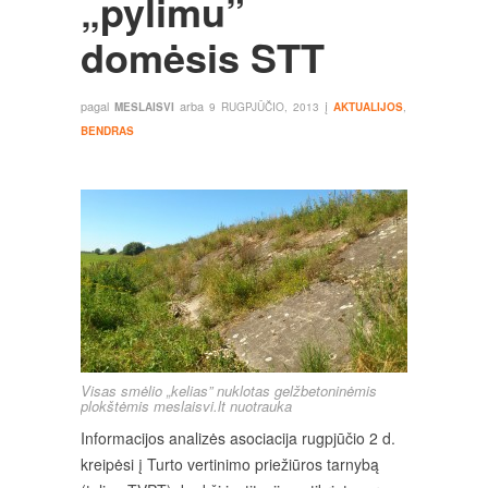
„pylimu”
domėsis STT
pagal
arba
į
MESLAISVI
9 RUGPJŪČIO, 2013
AKTUALIJOS
,
BENDRAS
Visas smėlio „kelias” nuklotas gelžbetoninėmis
plokštėmis meslaisvi.lt nuotrauka
Informacijos analizės asociacija rugpjūčio 2 d.
kreipėsi į Turto vertinimo priežiūros tarnybą