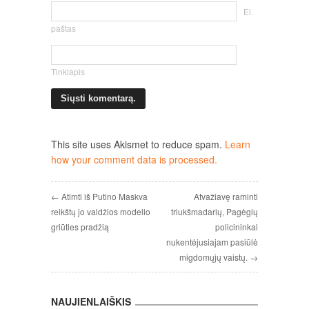
El.
paštas
Tinklapis
This site uses Akismet to reduce spam.
Learn
how your comment data is processed.
← Atimti iš Putino Maskva
Atvažiavę raminti
reikštų jo valdžios modelio
triukšmadarių, Pagėgių
griūties pradžią
policininkai
nukentėjusiajam pasiūlė
migdomųjų vaistų. →
NAUJIENLAIŠKIS