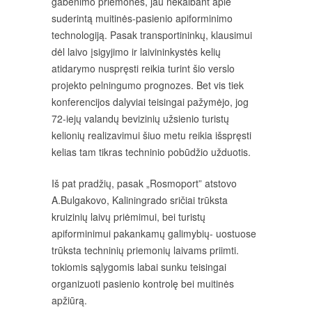
gabenimo priemones, jau nekalbant apie
suderintą muitinės-pasienio apiforminimo
technologiją. Pasak transportininkų, klausimui
dėl laivo įsigyjimo ir laivininkystės kelių
atidarymo nuspręsti reikia turint šio verslo
projekto pelningumo prognozes. Bet vis tiek
konferencijos dalyviai teisingai pažymėjo, jog
72-iejų valandų bevizinių užsienio turistų
kelionių realizavimui šiuo metu reikia išspręsti
kelias tam tikras techninio pobūdžio užduotis.
Iš pat pradžių, pasak „Rosmoport” atstovo
A.Bulgakovo, Kaliningrado sričiai trūksta
kruizinių laivų priėmimui, bei turistų
apiforminimui pakankamų galimybių- uostuose
trūksta techninių priemonių laivams priimti.
tokiomis sąlygomis labai sunku teisingai
organizuoti pasienio kontrolę bei muitinės
apžiūrą.