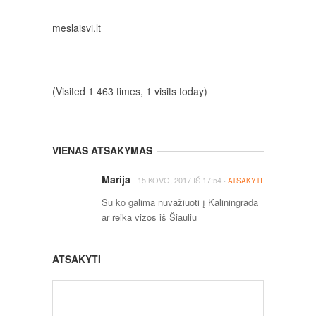
meslaisvi.lt
(Visited 1 463 times, 1 visits today)
VIENAS ATSAKYMAS
Marija
·
15 KOVO, 2017
IŠ
17:54
ATSAKYTI
Su ko galima nuvažiuoti į Kaliningrada
ar reika vizos iš Šiauliu
ATSAKYTI