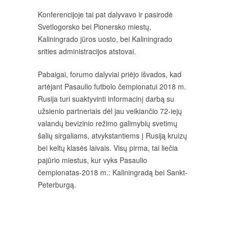
Konferencijoje tai pat dalyvavo ir pasirodė
Svetlogorsko bei Pionersko miestų,
Kaliningrado jūros uosto, bei Kaliningrado
srities administracijos atstovai.
Pabaigai, forumo dalyviai priėjo išvados, kad
artėjant Pasaulio futbolo čempionatui 2018 m.
Rusija turi suaktyvinti informacinį darbą su
užsienio partneriais dėl jau veikiančio 72-iejų
valandų bevizinio režimo galimybių svetimų
šalių sirgaliams, atvykstantiems į Rusiją kruizų
bei keltų klasės laivais. Visų pirma, tai liečia
pajūrio miestus, kur vyks Pasaulio
čempionatas-2018 m.: Kaliningradą bei Sankt-
Peterburgą.