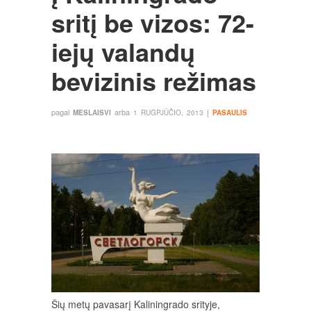
sritį be vizos: 72-
iejų valandų
bevizinis režimas
pagal
arba
į
MESLAISVI
1 RUGPJŪČIO, 2013
PASAULIS
Šių metų pavasarį Kaliningrado srityje,