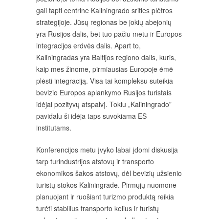
gali tapti centrine Kaliningrado srities plėtros
strategijoje. Jūsų regionas be jokių abejonių
yra Rusijos dalis, bet tuo pačiu metu ir Europos
integracijos erdvės dalis. Apart to,
Kaliningradas yra Baltijos regiono dalis, kuris,
kaip mes žinome, pirmiausias Europoje ėmė
plėsti integraciją. Visa tai kompleksu suteikia
bevizio Europos aplankymo Rusijos turistais
idėjai pozityvų atspalvį. Tokiu „Kaliningrado”
pavidalu ši idėja taps suvokiama ES
institutams.
Konferencijos metu įvyko labai įdomi diskusija
tarp turindustrijos atstovų ir transporto
ekonomikos šakos atstovų, dėl bevizių užsienio
turistų stokos Kaliningrade. Pirmųjų nuomone
planuojant ir ruošiant turizmo produktą reikia
turėti stabilius transporto kelius ir turistų