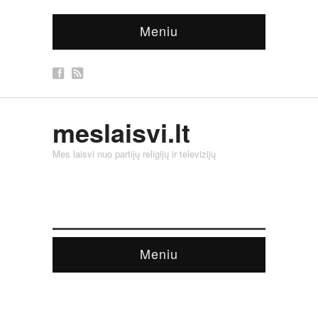
Meniu
meslaisvi.lt
Mes laisvi nuo partijų religijų ir televizijų
Meniu