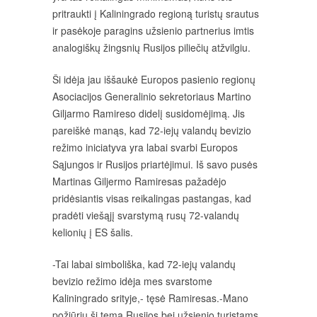
pritraukti į Kaliningrado regioną turistų srautus
ir pasėkoje paragins užsienio partnerius imtis
analogiškų žingsnių Rusijos piliečių atžvilgiu.
Ši idėja jau iššaukė Europos pasienio regionų
Asociacijos Generalinio sekretoriaus Martino
Giljarmo Ramireso didelį susidomėjimą. Jis
pareiškė manąs, kad 72-iejų valandų bevizio
režimo iniciatyva yra labai svarbi Europos
Sąjungos ir Rusijos priartėjimui. Iš savo pusės
Martinas Giljermo Ramiresas pažadėjo
pridėsiantis visas reikalingas pastangas, kad
pradėti viešąjį svarstymą rusų 72-valandų
kelionių į ES šalis.
-Tai labai simboliška, kad 72-iejų valandų
bevizio režimo idėja mes svarstome
Kaliningrado srityje,- tęsė Ramiresas.-Mano
požiūriu,ši tema Rusijos bei užsienio turistams