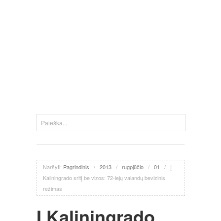
Naršyti:
Pagrindinis
/
2013
/
rugpjūčio
/
01
/
Į
Kaliningrado sritį be vizos: 72-iejų valandų bevizinis
režimas
Į Kaliningrado