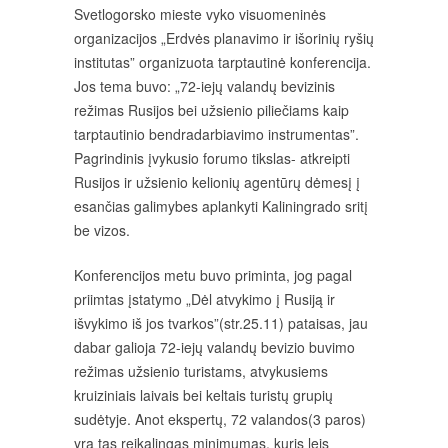
Svetlogorsko mieste vyko visuomeninės
organizacijos „Erdvės planavimo ir išorinių ryšių
institutas” organizuota tarptautinė konferencija.
Jos tema buvo: „72-iejų valandų bevizinis
režimas Rusijos bei užsienio piliečiams kaip
tarptautinio bendradarbiavimo instrumentas”.
Pagrindinis įvykusio forumo tikslas- atkreipti
Rusijos ir užsienio kelionių agentūrų dėmesį į
esančias galimybes aplankyti Kaliningrado sritį
be vizos.
Konferencijos metu buvo priminta, jog pagal
priimtas įstatymo „Dėl atvykimo į Rusiją ir
išvykimo iš jos tvarkos”(str.25.11) pataisas, jau
dabar galioja 72-iejų valandų bevizio buvimo
režimas užsienio turistams, atvykusiems
kruiziniais laivais bei keltais turistų grupių
sudėtyje. Anot ekspertų, 72 valandos(3 paros)
yra tas reikalingas minimumas, kuris leis