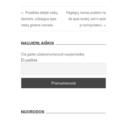
← Pradėtas statyti vaikų
Pagėgių meras prabilo ne
darželis, užbaigus taps
tik apie butelį, bet ir apie
vaikų globos namais.
jo turinį(video) →
NAUJIENLAIŠKIS
Čia galite užsiprenumeruoti naujienlaiškį.
El.paštas
NUORODOS