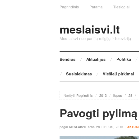
Pagrindinis
Parama
Tiesiogiai
meslaisvi.lt
Mes laisvi nuo partijų religijų ir televizijų
Bendras
Aktualijos
Politika
Susisiekimas
Viešieji pirkimai
Naršyti:
Pagrindinis
/
2013
/
liepos
/
28
/
Pavogti pylimą
pagal
arba
į
MESLAISVI
28 LIEPOS, 2013
AKTUA