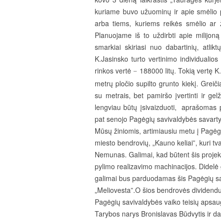
kuriame buvo užuominų ir apie smėlio 
arba tiems, kuriems reikės smėlio ar ž
Planuojame iš to uždirbti apie milijoną
smarkiai skiriasi nuo dabartinių, atlik
K.Jasinsko turto vertinimo individuali
rinkos vertė
188000 litų. Tokią vertę K
−
metrų pločio supilto grunto kiekį. Greiči
su metrais, bet pamiršo įvertinti ir gel
lengviau būtų įsivaizduoti, aprašomas p
pat senojo Pagėgių savivaldybės savart
Mūsų žiniomis, artimiausiu metu į Pagėgi
miesto bendrovių, „Kauno keliai”, kuri t
Nemunas. Galimai, kad būtent šis projek
pylimo realizavimo machinacijos. Didelė 
galimai bus parduodamas šis Pagėgių sa
„Meliovesta”.O šios bendrovės dividendus
Pagėgių savivaldybės vaiko teisių apsau
Tarybos narys Bronislavas Būdvytis ir da