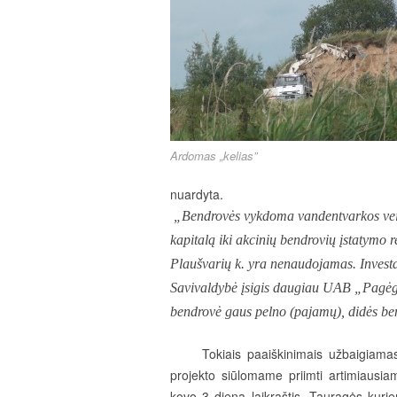
Ardomas „kelias”
nuardyta.
„Ben
drovės vykdoma vandentvarkos vei
kapitalą iki akcinių bendrovių įstatymo
Plaušvarių k. yra nenaudojamas. Invest
Savivaldybė įsigis daugiau UAB „Pagėgi
bendrovė gaus pelno (pajamų), didės be
Tokiais paaiškinimais užbaigiam
projekto siūlomame priimti artimiaus
kovo 3 dieną laikraštis „Tauragės kur