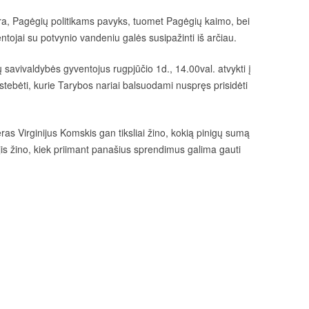
fera, Pagėgių politikams pavyks, tuomet Pagėgių kaimo, bei
tojai su potvynio vandeniu galės susipažinti iš arčiau.
 savivaldybės gyventojus rugpjūčio 1d., 14.00val. atvykti į
tebėti, kurie Tarybos nariai balsuodami nuspręs prisidėti
s Virginijus Komskis gan tiksliai žino, kokią pinigų sumą
 jis žino, kiek priimant panašius sprendimus galima gauti