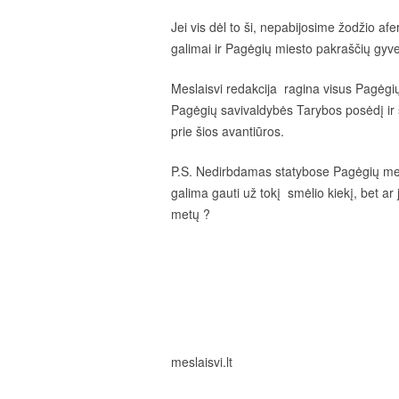
Jei vis dėl to ši, nepabijosime žodžio a
galimai ir Pagėgių miesto pakraščių gyven
Meslaisvi redakcija ragina visus Pagėgių
Pagėgių savivaldybės Tarybos posėdį ir s
prie šios avantiūros.
P.S. Nedirbdamas statybose Pagėgių mera
galima gauti už tokį smėlio kiekį, bet ar
metų ?
meslaisvi.lt