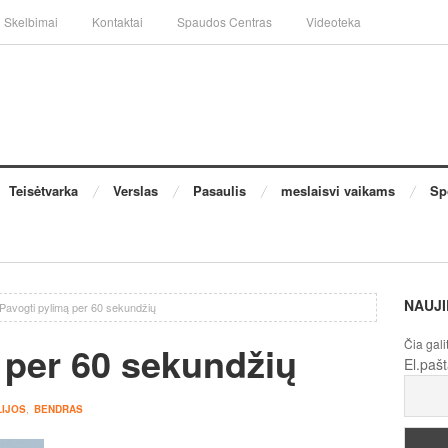
Skelbimai
Kontaktai
Spaudos Centras
Videoteka
Teisėtvarka
Verslas
Pasaulis
meslaisvi vaikams
Sp
NAUJI
Pavogti pylimą per 60 sekundžių
Čia gali
 per 60 sekundžių
El.paš
LIJOS
,
BENDRAS