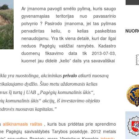
Ar įmanoma pavogti smėlio pylimą, kuris saugo
gyvenamąsias teritorijas nuo pavasarinio
potvynio ? Pasirodo įmanoma, jei tas pylimas
pervadintas keliu, o kelias paskelbtas
NUOR
nenaudojamu. Yra tik viena detalė, kuri dar ilgai
neduos Pagėgių valdžiai ramybės.
Kadastro
duomenų fiksavimo data tik 2013-07-03,
kuomet jau didelė „kelio” dalis yra savavališkai
kla yra nuostolinga, akcininkas
privalo
atkurti nuosavą
 reikalaujamo dydžio. Šiuo metu uždaromasis kelias
avus šį turtą į UAB „Pagėgių komunalinis ūkis“,
ų komunalinis ūkis“ akcijų, iš investavimo objekto
ndrovės nuosavas kapitalas.”
as
aiškinamasis raštas
, kuris bus pridėtas prie sprendimo
iame Pagėgių savivaldybės Tarybos posėdyje. 2012 metais
jeris” spausdino Pagėgių mero Virginijaus Komskio
interviu
,