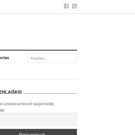
ortas
ENLAIŠKIS
te užsiprenumeruoti naujienlaiškį.
tas