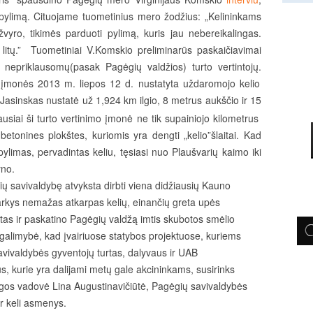
pylimą. Cituojame tuometinius mero žodžius: „Kelininkams
vyro, tikimės parduoti pylimą, kuris jau nebereikalingas.
 litų.” Tuometiniai V.Komskio preliminarūs paskaičiavimai
tų nepriklausomų(pasak Pagėgių valdžios) turto vertintojų.
os įmonės 2013 m. liepos 12 d. nustatyta uždaromojo kelio
.Jasinskas nustatė už 1,924 km ilgio, 8 metrus aukščio ir 15
ausiai ši turto vertinimo įmonė ne tik
supainiojo
kilometrus
žbetonines plokštes, kuriomis yra dengti „kelio”šlaitai. Kad
ylimas, pervadintas keliu, tęsiasi nuo Plaušvarių kaimo iki
yno.
ų savivaldybę atvyksta dirbti viena didžiausių Kauno
varkys nemažas atkarpas kelių, einančių greta upės
tas ir paskatino Pagėgių valdžą imtis skubotos smėlio
galimybė, kad įvairiuose statybos projektuose, kuriems
vivaldybės gyventojų turtas, dalyvaus ir UAB
, kurie yra dalijami metų gale akcininkams, susirinks
gos vadovė Lina Augustinavičiūtė, Pagėgių savivaldybės
r keli asmenys.