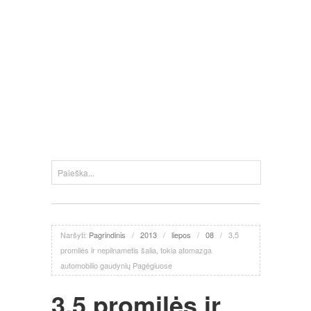
Naršyti:
Pagrindinis
/
2013
/
liepos
/
08
/
3,5
promilės ir nepilnametis šalia, tokia atomazga
automobilio gaudynių Pagėgiuose
3,5 promilės ir