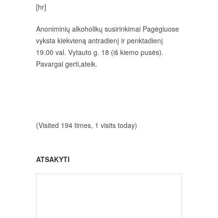
[hr]
Anoniminių alkoholikų susirinkimai Pagėgiuose
vyksta kiekvieną antradienį ir penktadienį
19.00 val. Vytauto g. 18 (iš kiemo pusės).
Pavargai gerti,ateik.
(Visited 194 times, 1 visits today)
ATSAKYTI