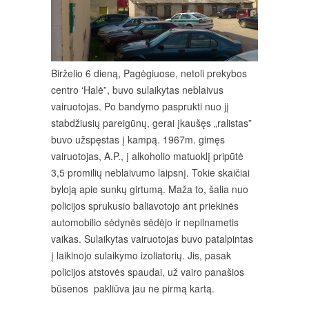
Birželio 6 dieną, Pagėgiuose, netoli prekybos
centro ‘Halė”, buvo sulaikytas neblaivus
vairuotojas. Po bandymo pasprukti nuo jį
stabdžiusių pareigūnų, gerai įkaušęs „ralistas”
buvo užspęstas į kampą. 1967m. gimęs
vairuotojas, A.P., į alkoholio matuoklį pripūtė
3,5 promilių neblaivumo laipsnį. Tokie skaičiai
byloją apie sunkų girtumą. Maža to, šalia nuo
policijos sprukusio baliavotojo ant priekinės
automobilio sėdynės sėdėjo ir nepilnametis
vaikas. Sulaikytas vairuotojas buvo patalpintas
į laikinojo sulaikymo izoliatorių. Jis, pasak
policijos atstovės spaudai, už vairo panašios
būsenos pakliūva jau ne pirmą kartą.