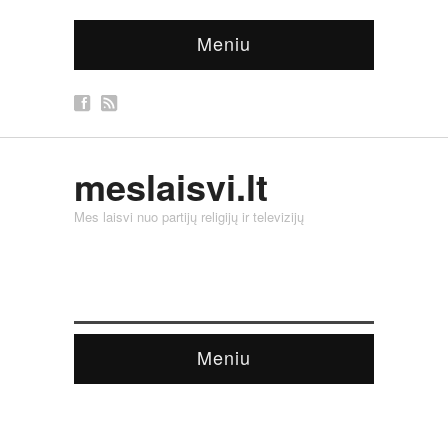
Meniu
meslaisvi.lt
Mes laisvi nuo partijų religijų ir televizijų
Meniu