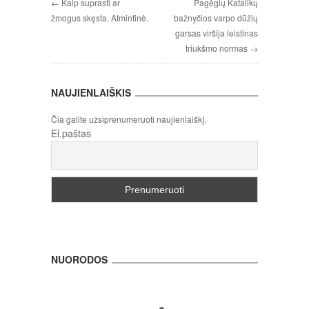
← Kaip suprasti ar
Pagėgių Katalikų
žmogus skęsta. Atmintinė.
bažnyčios varpo dūžių
garsas viršija leistinas
triukšmo normas →
NAUJIENLAIŠKIS
Čia galite užsiprenumeruoti naujienlaiškį.
El.paštas
NUORODOS