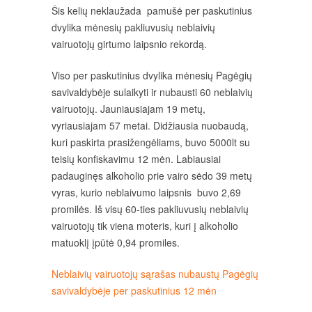
Šis kelių neklaužada pamušė per paskutinius
dvylika mėnesių pakliuvusių neblaivių
vairuotojų girtumo laipsnio rekordą.
Viso per paskutinius dvylika mėnesių Pagėgių
savivaldybėje sulaikyti ir nubausti 60 neblaivių
vairuotojų. Jauniausiajam 19 metų,
vyriausiajam 57 metai. Didžiausia nuobaudą,
kuri paskirta prasižengėliams, buvo 5000lt su
teisių konfiskavimu 12 mėn. Labiausiai
padauginęs alkoholio prie vairo sėdo 39 metų
vyras, kurio neblaivumo laipsnis buvo 2,69
promilės. Iš visų 60-ties pakliuvusių neblaivių
vairuotojų tik viena moteris, kuri į alkoholio
matuoklį įpūtė 0,94 promiles.
Neblaivių vairuotojų sąrašas nubaustų Pagėgių
savivaldybėje per paskutinius 12 mėn