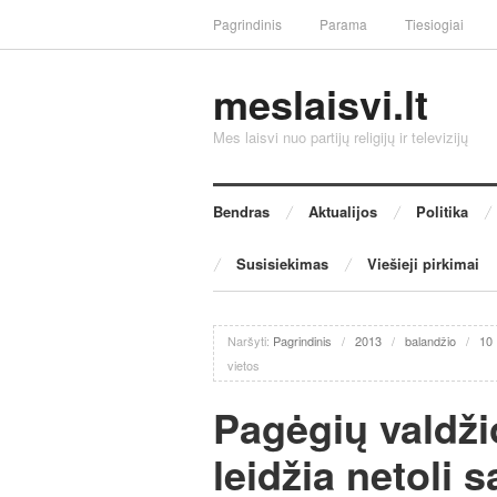
Pagrindinis
Parama
Tiesiogiai
meslaisvi.lt
Mes laisvi nuo partijų religijų ir televizijų
Bendras
Aktualijos
Politika
Susisiekimas
Viešieji pirkimai
Naršyti:
Pagrindinis
/
2013
/
balandžio
/
10
vietos
Pagėgių valdži
leidžia netoli 