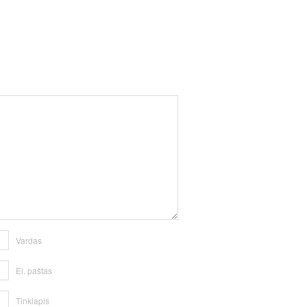
Vardas
El. paštas
Tinklapis