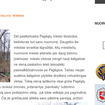
TUALIJOS
,
BENDRAS
NUOR
Dėl pasikeitusios Pagėgių miesto išvaizdos,
kiekvienas turi savo nuomonę. Daugeliui šis
miestas smarkiai išgražėjo, kitų miestiečių
nuomone mieste atsirado per daug betono.
Įvairiuose miesto vietose įrengti nauji šaligatviai
ne vieną paskatino leisti laisvalaikį
pasivaikščiojimuose po Pagėgius. Tačiau naujai
sudėtos šaligatvio plytelės išryškino netvarkingas
vietas. Tokią vieną aptikome visai greta Pagėgių
a renkasi žmonės, pritariantys „bambalių“ tuštinimo
kią savo poilsiavimo vietą , juk tokie veikėjai yra pagrindinis
ia jie greičiausiai atlieka savo pilietinę pareigą, prižiūri