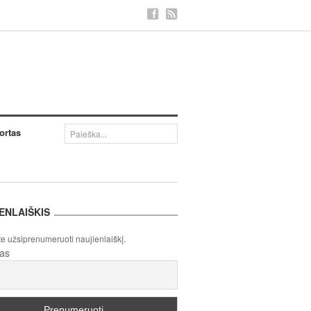
ortas
ENLAIŠKIS
te užsiprenumeruoti naujienlaiškį.
tas