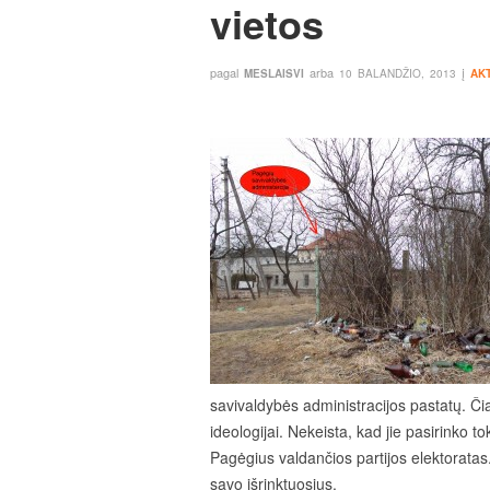
vietos
pagal
arba
į
MESLAISVI
10 BALANDŽIO, 2013
AK
savivaldybės administracijos pastatų. Či
ideologijai. Nekeista, kad jie pasirinko to
Pagėgius valdančios partijos elektoratas. Č
savo išrinktuosius.