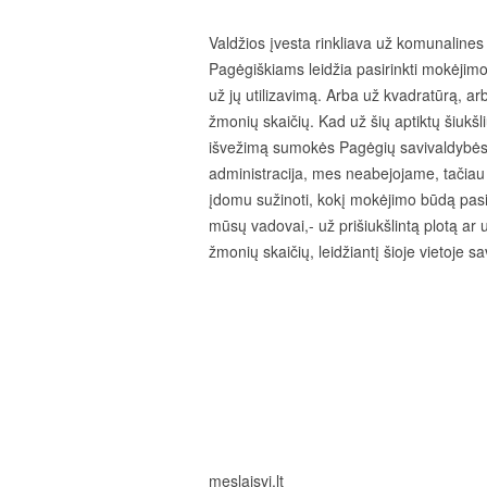
Valdžios įvesta rinkliava už komunalines 
Pagėgiškiams leidžia pasirinkti mokėjim
už jų utilizavimą. Arba už kvadratūrą, ar
žmonių skaičių. Kad už šių aptiktų šiukšl
išvežimą sumokės Pagėgių savivaldybė
administracija, mes neabejojame, tačiau
įdomu sužinoti, kokį mokėjimo būdą pasi
mūsų vadovai,- už prišiukšlintą plotą ar 
žmonių skaičių, leidžiantį šioje vietoje s
meslaisvi.lt