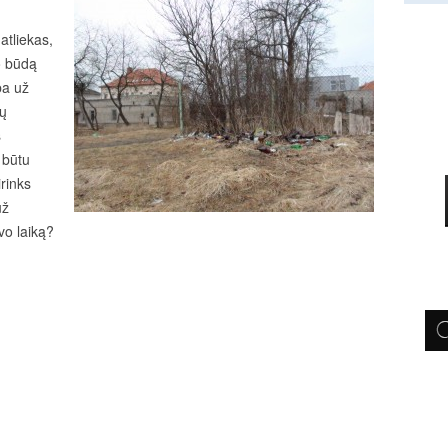
atliekas,
o būdą
ba už
ių
s
 būtu
rinks
už
avo laiką?