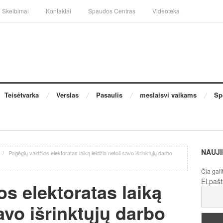
Skelbimai
Kontaktai
Spaudos Centras
Videoteka
Teisėtvarka
Verslas
Pasaulis
meslaisvi vaikams
Sp
NAUJI
/
Pagėgių valdžios elektoratas laiką leidžia netoli savo išrinktųjų darbo
Čia gali
El.paš
os elektoratas laiką
savo išrinktųjų darbo