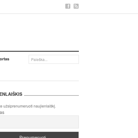
ortas
ENLAIŠKIS
te užsiprenumeruoti naujienlaiškį.
tas