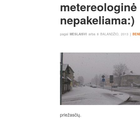
metereologinė 
nepakeliama:)
pagal
arba
į
MESLAISVI
8 BALANDŽIO, 2013
BEN
priežasčių.