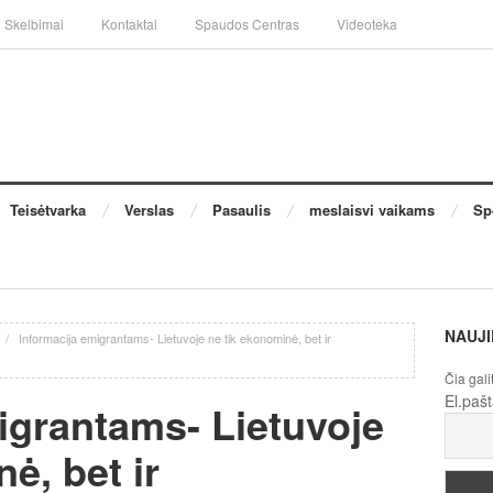
Skelbimai
Kontaktai
Spaudos Centras
Videoteka
Teisėtvarka
Verslas
Pasaulis
meslaisvi vaikams
Sp
NAUJI
/
Informacija emigrantams- Lietuvoje ne tik ekonominė, bet ir
Čia gali
El.paš
igrantams- Lietuvoje
ė, bet ir