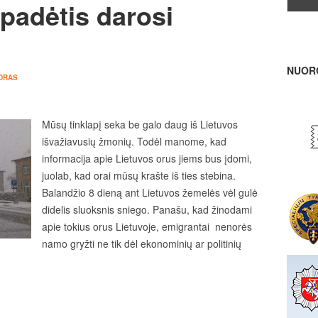
padėtis darosi
NUOR
DRAS
Mūsų tinklapį seka be galo daug iš Lietuvos
išvažiavusių žmonių. Todėl manome, kad
informacija apie Lietuvos orus jiems bus įdomi,
juolab, kad orai mūsų krašte iš ties stebina.
Balandžio 8 dieną ant Lietuvos žemelės vėl gulė
didelis sluoksnis sniego. Panašu, kad žinodami
apie tokius orus Lietuvoje, emigrantai nenorės
namo gryžti ne tik dėl ekonominių ar politinių