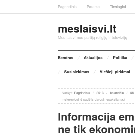
Pagrindinis
Parama
Tiesiogiai
meslaisvi.lt
Mes laisvi nuo partijų religijų ir televizijų
Bendras
Aktualijos
Politika
Susisiekimas
Viešieji pirkimai
Naršyti:
Pagrindinis
/
2013
/
balandžio
/
08
metereologinė padėtis darosi nepakeliama:)
Informacija em
ne tik ekonomin