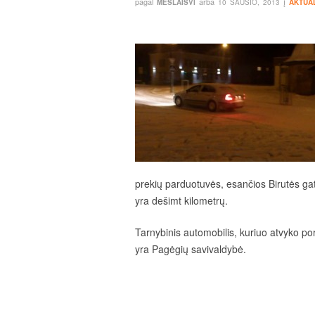
pagal
arba
į
MESLAISVI
10 SAUSIO, 2013
AKTUA
prekių parduotuvės, esančios Birutės g
yra dešimt kilometrų.
Tarnybinis automobilis, kuriuo atvyko po
yra Pagėgių savivaldybė.