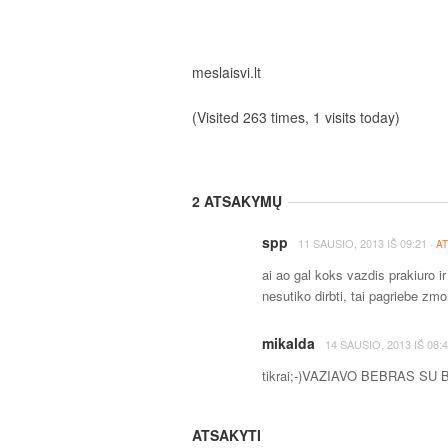
meslaisvi.lt
(Visited 263 times, 1 visits today)
2 ATSAKYMŲ
spp
·
11 SAUSIO, 2013
IŠ
09:21
A
ai ao gal koks vazdis prakiuro ir
nesutiko dirbti, tai pagriebe zm
mikalda
14 SAUSIO, 2013
IŠ
08:
tikrai;-)VAZIAVO BEBRAS SU
ATSAKYTI