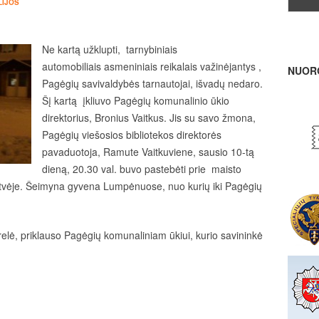
LIJOS
Ne kartą užklupti, tarnybiniais
automobiliais asmeniniais reikalais važinėjantys ,
NUOR
Pagėgių savivaldybės tarnautojai, išvadų nedaro.
Šį kartą įkliuvo Pagėgių komunalinio ūkio
direktorius, Bronius Vaitkus. Jis su savo žmona,
Pagėgių viešosios bibliotekos direktorės
pavaduotoja, Ramute Vaitkuviene, sausio 10-tą
dieną, 20.30 val. buvo pastebėti prie maisto
atvėje. Šeimyna gyvena Lumpėnuose, nuo kurių iki Pagėgių
relė, priklauso Pagėgių komunaliniam ūkiui, kurio savininkė