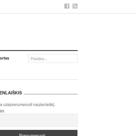
ortas
ENLAIŠKIS
te užsiprenumeruoti naujienlaiškį.
tas