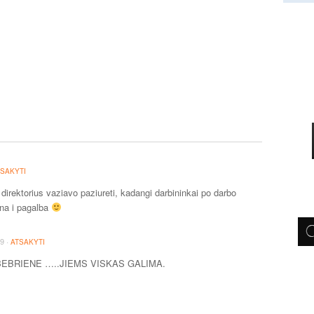
TSAKYTI
 direktorius vaziavo paziureti, kadangi darbininkai po darbo
ona i pagalba
·
49
ATSAKYTI
 BEBRIENE …..JIEMS VISKAS GALIMA.