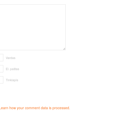
Vardas
El. paštas
Tinklapis
Learn how your comment data is processed.