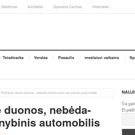
Skelbimai
Kontaktai
Spaudos Centras
Videoteka
Teisėtvarka
Verslas
Pasaulis
meslaisvi vaikams
Sp
NAUJI
Pritrūkai namie duonos, nebėda-kieme stovi tarnybinis automobilis
Čia gali
e duonos, nebėda-
El.paš
rnybinis automobilis