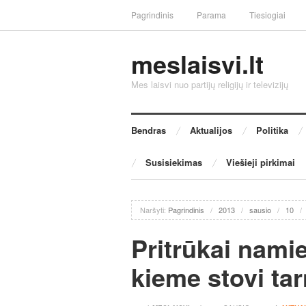
Pagrindinis
Parama
Tiesiogiai
meslaisvi.lt
Mes laisvi nuo partijų religijų ir televizijų
Bendras
Aktualijos
Politika
Susisiekimas
Viešieji pirkimai
Naršyti:
Pagrindinis
/
2013
/
sausio
/
10
/
Pritrūkai nami
kieme stovi ta