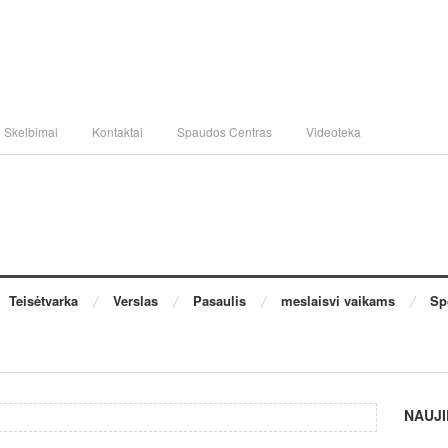
Skelbimai
Kontaktai
Spaudos Centras
Videoteka
Teisėtvarka
Verslas
Pasaulis
meslaisvi vaikams
Sp
NAUJI