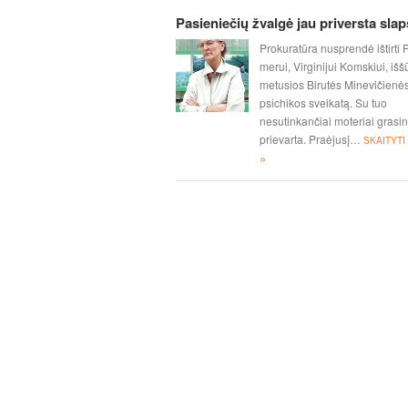
Pasieniečių žvalgė jau priversta slap
Prokuratūra nusprendė ištirti
merui, Virginijui Komskiui, išš
metusios Birutės Minevičienė
psichikos sveikatą. Su tuo
nesutinkančiai moteriai gras
prievarta. Praėjusį…
SKAITYTI
»