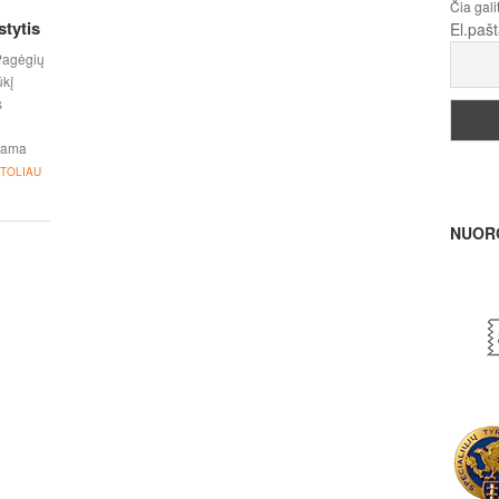
Čia gali
stytis
El.paš
 Pagėgių
ūkį
s
inama
 TOLIAU
NUOR