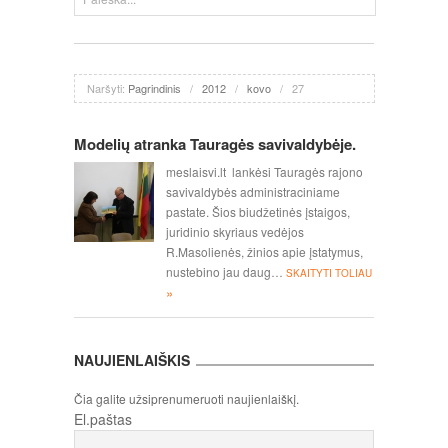
Naršyti:
Pagrindinis
/
2012
/
kovo
/
27
Modelių atranka Tauragės savivaldybėje.
meslaisvi.lt lankėsi Tauragės rajono
savivaldybės administraciniame
pastate. Šios biudžetinės įstaigos,
juridinio skyriaus vedėjos
R.Masolienės, žinios apie įstatymus,
nustebino jau daug…
SKAITYTI TOLIAU
»
NAUJIENLAIŠKIS
Čia galite užsiprenumeruoti naujienlaiškį.
El.paštas