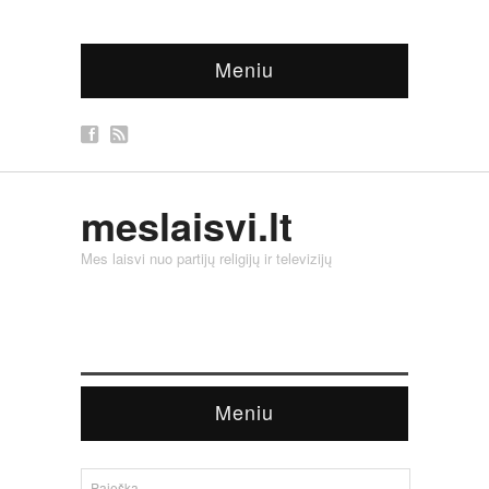
Meniu
meslaisvi.lt
Mes laisvi nuo partijų religijų ir televizijų
Meniu