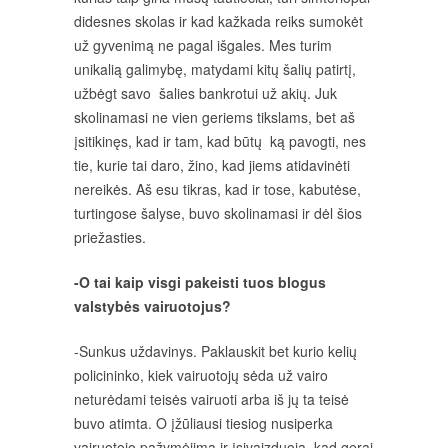
didesnes skolas ir kad kažkada reiks sumokėt
už gyvenimą ne pagal išgales. Mes turim
unikalią galimybę, matydami kitų šalių patirtį,
užbėgt savo šalies bankrotui už akių. Juk
skolinamasi ne vien geriems tikslams, bet aš
įsitikinęs, kad ir tam, kad būtų ką pavogti, nes
tie, kurie tai daro, žino, kad jiems atidavinėti
nereikės. Aš esu tikras, kad ir tose, kabutėse,
turtingose šalyse, buvo skolinamasi ir dėl šios
priežasties.
-O tai kaip visgi pakeisti tuos blogus
valstybės vairuotojus?
-Sunkus uždavinys. Paklauskit bet kurio kelių
policininko, kiek vairuotojų sėda už vairo
neturėdami teisės vairuoti arba iš jų ta teisė
buvo atimta. O įžūliausi tiesiog nusiperka
vairuotojo pažymėjimą ir įsivaizduoja, kad gerai