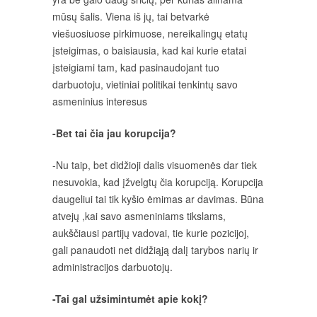
mūsų šalis. Viena iš jų, tai betvarkė
viešuosiuose pirkimuose, nereikalingų etatų
įsteigimas, o baisiausia, kad kai kurie etatai
įsteigiami tam, kad pasinaudojant tuo
darbuotoju, vietiniai politikai tenkintų savo
asmeninius interesus
-Bet tai čia jau korupcija?
-Nu taip, bet didžioji dalis visuomenės dar tiek
nesuvokia, kad įžvelgtų čia korupciją. Korupcija
daugeliui tai tik kyšio ėmimas ar davimas. Būna
atvejų ,kai savo asmeniniams tikslams,
aukščiausi partijų vadovai, tie kurie pozicijoj,
gali panaudoti net didžiąją dalį tarybos narių ir
administracijos darbuotojų.
-Tai gal užsimintumėt apie kokį?