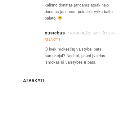
kalbino donatas jancaras atsakinejo
donatas jancaras, pokalbis vyko baltoj
palatoj
nustebus
·
16 GRUODŽIO, 2011
IŠ
10:38
ATSAKYTI
O kiek mokesčių valstybei pats
sumokėjai? Nedirbi, gauni įvairias
išmokas iš valstybės ir pats.
ATSAKYTI