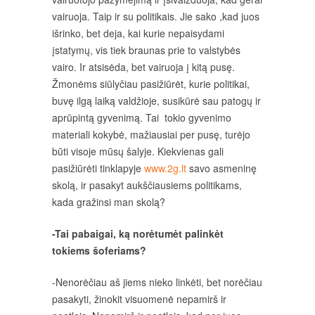
vairuoja. Taip ir su politikais. Jie sako ,kad juos
išrinko, bet deja, kai kurie nepaisydami
įstatymų, vis tiek braunas prie to valstybės
vairo. Ir atsisėda, bet vairuoja į kitą pusę.
Žmonėms siūlyčiau pasižiūrėt, kurie politikai,
buvę ilgą laiką valdžioje, susikūrė sau patogų ir
aprūpintą gyvenimą. Tai tokio gyvenimo
materiali kokybė, mažiausiai per pusę, turėjo
būti visoje mūsų šalyje. Kiekvienas gali
pasižiūrėti tinklapyje
www.2g.lt
savo asmeninę
skolą, ir pasakyt aukščiausiems politikams,
kada gražinsi man skolą?
-Tai pabaigai, ką norėtumėt palinkėt
tokiems šoferiams?
-Nenorėčiau aš jiems nieko linkėti, bet norėčiau
pasakyti, žinokit visuomenė nepamirš ir