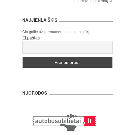
informavimo įstatymų →
NAUJIENLAIŠKIS
Čia galite užsiprenumeruoti naujienlaiškį.
El.paštas
NUORODOS