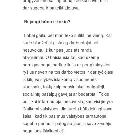
pragyvenimo šaltinį, būdą išreikšt save, o jis
dar sugeba ir pakeikt Lietuvą.
-Nejaugi būna ir tokių?
-Labai gaila, bet man teko sutikti ne vieną. Kai
kurie biudžetinių įstaigų darbuotojai net
nesuvokia, iš kur pas juos atsiranda
atlyginimai. O baisiausia tai, kad užėmę
pareigas pagal partinę linija ar per giminystės
ryšius nevertina tos darbo vietos ir dar tyčiojasi
iš kitų valstybės išlaikomų visuomenės
sluoksnių, tokių kaip pensininkai, neįgalieji,
socialinių pašalpų gavėjai ar bedarbiai. Tokie
politikai ir tarnautojai nesuvokia, kad visi jie yra
išlaikomi valstybės. Jie turėtų būti dėkingi savo
šaliai, kad tik pas mus valstybės tarnautojai
sugeba geriau ir patogiau jaustis savo žemėje,
negu juos išlaikantieji.