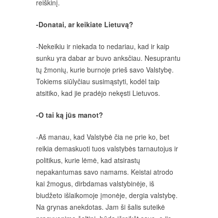
reiškinį.
-Donatai, ar keikiate Lietuvą?
-Nekeikiu ir niekada to nedariau, kad ir kaip
sunku yra dabar ar buvo anksčiau. Nesuprantu
tų žmonių, kurie burnoje prieš savo Valstybę.
Tokiems siūlyčiau susimąstyti, kodėl taip
atsitiko, kad jie pradėjo nekęsti Lietuvos.
-O tai ką jūs manot?
-Aš manau, kad Valstybė čia ne prie ko, bet
reikia demaskuoti tuos valstybės tarnautojus ir
politikus, kurie lėmė, kad atsirastų
nepakantumas savo namams. Keistai atrodo
kai žmogus, dirbdamas valstybinėje, iš
biudžeto išlaikomoje įmonėje, dergia valstybę.
Na grynas anekdotas. Jam ši šalis suteikė