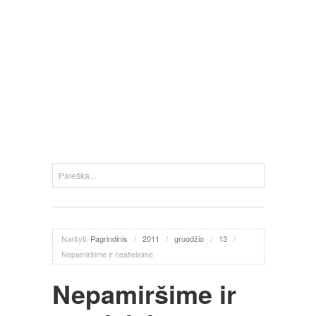
Naršyti:
Pagrindinis
/
2011
/
gruodžio
/
13
/
Nepamiršime ir neatleisime
Nepamiršime ir