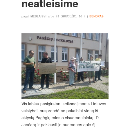
neatleisime
pagal
arba
į
MESLAISVI
13 GRUODŽIO, 2011
BENDRAS
Vis labiau pasigirstant keiksnojimams Lietuvos
valstybei, nusprendėme pakalbint vieną iš
aktyvių Pagėgių miesto visuomenininkų, D.
Jančarą ir paklausti jo nuomonės apie šį