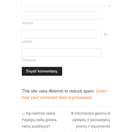
Vardas
El.
paštas
Tinklapis
This site uses Akismet to reduce spam.
Learn
how your comment data is processed.
← Ką naktimis veikia
Iš informacijos gavimo iš
Pagėgių vaikų globos
valstybių ir savivaldybių
namų auklėtojos?
įmonių ir visuomenės