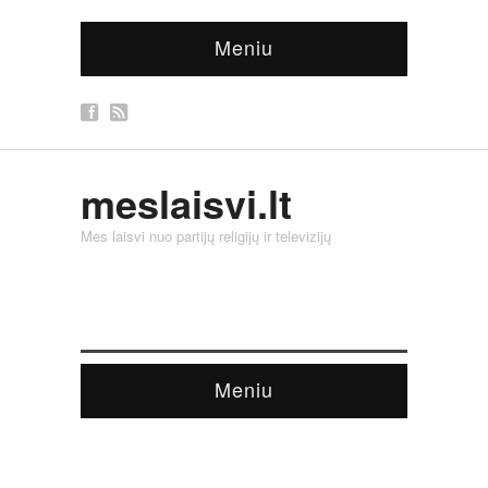
Meniu
meslaisvi.lt
Mes laisvi nuo partijų religijų ir televizijų
Meniu