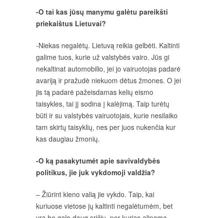
-O tai kas jūsų manymu galėtu pareikšti
priekaištus Lietuvai?
-Niekas negalėtų. Lietuvą reikia gelbėti. Kaltinti
galime tuos, kurie už valstybės vairo. Jūs gi
nekaltinat automobilio, jei jo vairuotojas padarė
avariją ir pražudė niekuom dėtus žmones. O jei
jis tą padarė pažeisdamas kelių eismo
taisykles, tai jį sodina į kalėjimą. Taip turėtų
būti ir su valstybės vairuotojais, kurie nesilaiko
tam skirtų taisyklių, nes per juos nukenčia kur
kas daugiau žmonių.
-O ką pasakytumėt apie savivaldybės
politikus, jie juk vykdomoji valdžia?
– Žiūrint kieno valią jie vykdo. Taip, kai
kuriuose vietose jų kaltinti negalėtumėm, bet
yra be galo daug sričių, per kurias alinama