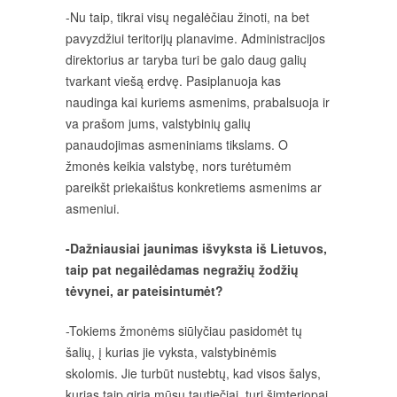
-Nu taip, tikrai visų negalėčiau žinoti, na bet
pavyzdžiui teritorijų planavime. Administracijos
direktorius ar taryba turi be galo daug galių
tvarkant viešą erdvę. Pasiplanuoja kas
naudinga kai kuriems asmenims, prabalsuoja ir
va prašom jums, valstybinių galių
panaudojimas asmeniniams tikslams. O
žmonės keikia valstybę, nors turėtumėm
pareikšt priekaištus konkretiems asmenims ar
asmeniui.
-Dažniausiai jaunimas išvyksta iš Lietuvos,
taip pat negailėdamas negražių žodžių
tėvynei, ar pateisintumėt?
-Tokiems žmonėms siūlyčiau pasidomėt tų
šalių, į kurias jie vyksta, valstybinėmis
skolomis. Jie turbūt nustebtų, kad visos šalys,
kurias taip giria mūsų tautiečiai, turi šimteriopai