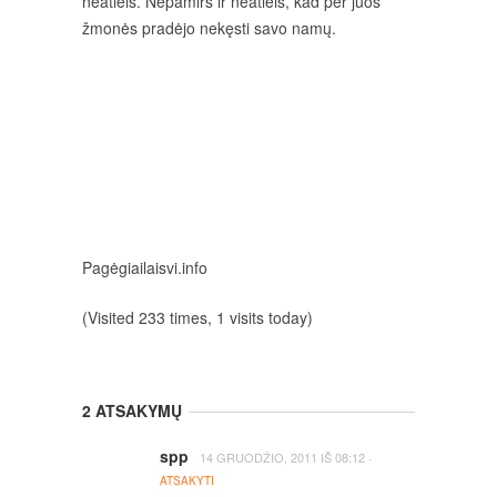
neatleis. Nepamirš ir neatleis, kad per juos
žmonės pradėjo nekęsti savo namų.
Pagėgiailaisvi.info
(Visited 233 times, 1 visits today)
2 ATSAKYMŲ
spp
·
14 GRUODŽIO, 2011
IŠ
08:12
ATSAKYTI