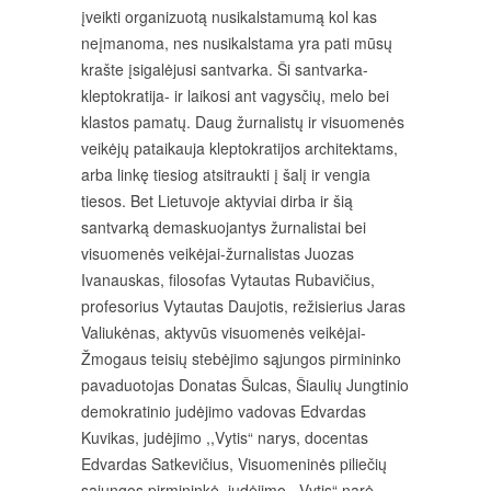
įveikti organizuotą nusikalstamumą kol kas
neįmanoma, nes nusikalstama yra pati mūsų
krašte įsigalėjusi santvarka. Ši santvarka-
kleptokratija- ir laikosi ant vagysčių, melo bei
klastos pamatų. Daug žurnalistų ir visuomenės
veikėjų pataikauja kleptokratijos architektams,
arba linkę tiesiog atsitraukti į šalį ir vengia
tiesos. Bet Lietuvoje aktyviai dirba ir šią
santvarką demaskuojantys žurnalistai bei
visuomenės veikėjai-žurnalistas Juozas
Ivanauskas, filosofas Vytautas Rubavičius,
profesorius Vytautas Daujotis, režisierius Jaras
Valiukėnas, aktyvūs visuomenės veikėjai-
Žmogaus teisių stebėjimo sąjungos pirmininko
pavaduotojas Donatas Šulcas, Šiaulių Jungtinio
demokratinio judėjimo vadovas Edvardas
Kuvikas, judėjimo ,,Vytis“ narys, docentas
Edvardas Satkevičius, Visuomeninės piliečių
sąjungos pirmininkė, judėjimo ,,Vytis“ narė