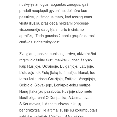
nusivylęs žmogus, apgautas žmogus, gali
pradėti neapkęsti gyvenimo. Jei nėra kuo
pasitikėti, jei žmogus mato, kad teisingumas
virsta iliuzija, prasideda neigiami procesai-
visuomenėje daugėja smurto ir cinizmo
apraiškų. Tada gausios žmonių grupės darosi
ciniškos ir destruktyvios“.
Žvelgiant į postkomunistinę erdvę, akivaizdžiai
regimi didžiuliai skirtumai-kai kuriose šalyse-
kaip Rusijoje, Ukrainoje, Bulgarijoje, Latvijoje,
Lietuvoje- didžiulę įtaką turi mafijos klanai, tuo
tarpu kai kuriose-Gruzijoje, Estijoje, Vengrijoje,
Čekijoje, Slovakijoje, Lenkijoje-tokių mafijos
klanų įtaka jau pažabota. Rusijoje šiuo metu
klesti oligarchai O.Deripaska, A.Usmanovas,
S.Kerimovas, I.Machmudovas ir kiti jų
bendražygiai, jie artimai susiję su korumpuotais
valdžios veikėjais-I.Sečinu, S.Naryškinu,