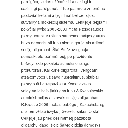
pareigūnų vietas užėmė kiti-atsakingi ir
sąžiningi pareigūnai. Ir tuo pat metu žmonėms
pastoviai keliami atlyginimai bei pensijos,
sutvarkyta mokesčių sistema. Lenkijoje teigiami
pokyčiai įvyko 2005-2009 metais-teisėsaugos
pareigūnai sutriuškino stambias mafijos gaujas,
buvo demaskuoti ir su šiomis gaujomis artimai
susiję oligarchai. Štai Pruškovo gauja
demaskuota per mėnesį, po prezidento
L.Kačynskio pokalbio su aukšto rango
prokurorais. Kai kurie oligarchai, vengdami
atsakomybės už savo nusikaltimus, skubiai
pabėgo iš Lenkijos-štai A.Kvasnievskio
valdymo laikais įtakingas ir su A.Kvasnievskio
administracijos atstovais susijęs oligarchas
R.Krauzė 2006 metais pabėgo į Kazachstaną,
o iš ten vėliau išvyko į Seišelių salas. O štai
Čekijoje jau prieš dešimtmetį pažabota
oligarchų klase, šioje šalyje didelis dėmesys