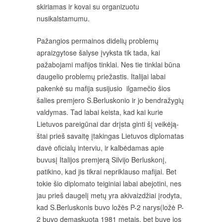
skiriamas ir kovai su organizuotu
nusikalstamumu.
Pažangios permainos didelių problemų
apraizgytose šalyse įvyksta tik tada, kai
pažabojami mafijos tinklai. Nes tie tinklai būna
daugelio problemų priežastis. Italijai labai
pakenkė su mafija susijusio ilgamečio šios
šalies premjero S.Berluskonio ir jo bendražygių
valdymas. Tad labai keista, kad kai kurie
Lietuvos pareigūnai dar drįsta ginti šį veikėją-
štai prieš savaitę įtakingas Lietuvos diplomatas
davė oficialų interviu, ir kalbėdamas apie
buvusį Italijos premjerą Silvijo Berluskonį,
patikino, kad jis tikrai nepriklauso mafijai. Bet
tokie šio diplomato teiginiai labai abejotini, nes
jau prieš daugelį metų yra akivaizdžiai įrodyta,
kad S.Berluskonis buvo ložės P-2 narys(ložė P-
2 buvo demaskuota 1981 metais, bet buvę jos