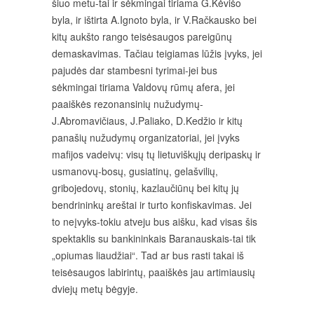
šiuo metu-tai ir sėkmingai tiriama G.Kėvišo
byla, ir ištirta A.Ignoto byla, ir V.Račkausko bei
kitų aukšto rango teisėsaugos pareigūnų
demaskavimas. Tačiau teigiamas lūžis įvyks, jei
pajudės dar stambesni tyrimai-jei bus
sėkmingai tiriama Valdovų rūmų afera, jei
paaiškės rezonansinių nužudymų-
J.Abromavičiaus, J.Paliako, D.Kedžio ir kitų
panašių nužudymų organizatoriai, jei įvyks
mafijos vadeivų: visų tų lietuviškųjų deripaskų ir
usmanovų-bosų, gusiatinų, gelašvilių,
gribojedovų, stonių, kazlaučiūnų bei kitų jų
bendrininkų areštai ir turto konfiskavimas. Jei
to neįvyks-tokiu atveju bus aišku, kad visas šis
spektaklis su bankininkais Baranauskais-tai tik
„opiumas liaudžiai“. Tad ar bus rasti takai iš
teisėsaugos labirintų, paaiškės jau artimiausių
dviejų metų bėgyje.