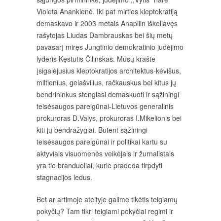
Violeta Anankienė. Iki pat mirties kleptokratiją
demaskavo ir 2003 metais Anapilin iškeliavęs
rašytojas Liudas Dambrauskas bei šių metų
pavasarį miręs Jungtinio demokratinio judėjimo
lyderis Kęstutis Čilinskas. Mūsų krašte
įsigalėjusius kleptokratijos architektus-kėvišus,
miltienius, gelašvilius, račkauskus bei kitus jų
bendrininkus stengiasi demaskuoti ir sąžiningi
teisėsaugos pareigūnai-Lietuvos generalinis
prokuroras D.Valys, prokuroras I.Mikelionis bei
kiti jų bendražygiai. Būtent sąžiningi
teisėsaugos pareigūnai ir politikai kartu su
aktyviais visuomenės veikėjais ir žurnalistais
yra tie branduoliai, kurie pradeda tirpdyti
stagnacijos ledus.
Bet ar artimoje ateityje galime tikėtis teigiamų
pokyčių? Tam tikri teigiami pokyčiai regimi ir