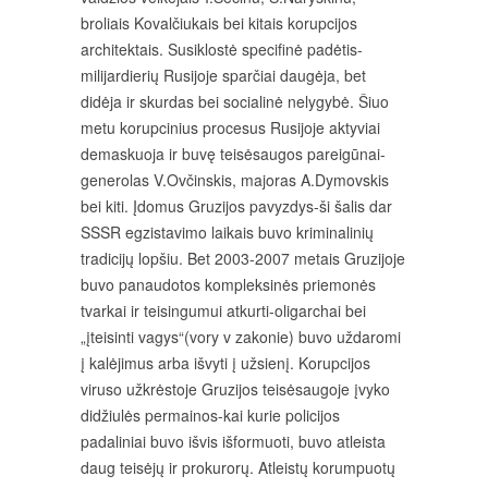
broliais Kovalčiukais bei kitais korupcijos
architektais. Susiklostė specifinė padėtis-
milijardierių Rusijoje sparčiai daugėja, bet
didėja ir skurdas bei socialinė nelygybė. Šiuo
metu korupcinius procesus Rusijoje aktyviai
demaskuoja ir buvę teisėsaugos pareigūnai-
generolas V.Ovčinskis, majoras A.Dymovskis
bei kiti. Įdomus Gruzijos pavyzdys-ši šalis dar
SSSR egzistavimo laikais buvo kriminalinių
tradicijų lopšiu. Bet 2003-2007 metais Gruzijoje
buvo panaudotos kompleksinės priemonės
tvarkai ir teisingumui atkurti-oligarchai bei
„įteisinti vagys“(vory v zakonie) buvo uždaromi
į kalėjimus arba išvyti į užsienį. Korupcijos
viruso užkrėstoje Gruzijos teisėsaugoje įvyko
didžiulės permainos-kai kurie policijos
padaliniai buvo išvis išformuoti, buvo atleista
daug teisėjų ir prokurorų. Atleistų korumpuotų