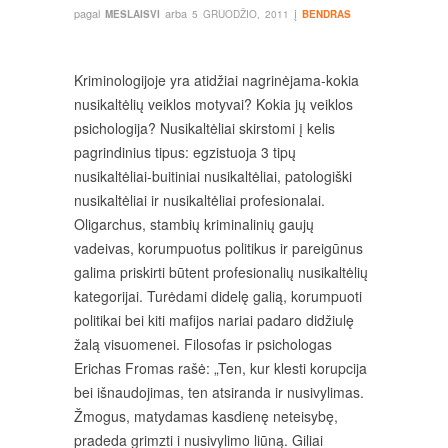
pagal
arba
į
MESLAISVI
5 GRUODŽIO, 2011
BENDRAS
Kriminologijoje yra atidžiai nagrinėjama-kokia
nusikaltėlių veiklos motyvai? Kokia jų veiklos
psichologija? Nusikaltėliai skirstomi į kelis
pagrindinius tipus: egzistuoja 3 tipų
nusikaltėliai-buitiniai nusikaltėliai, patologiški
nusikaltėliai ir nusikaltėliai profesionalai.
Oligarchus, stambių kriminalinių gaujų
vadeivas, korumpuotus politikus ir pareigūnus
galima priskirti būtent profesionalių nusikaltėlių
kategorijai. Turėdami didelę galią, korumpuoti
politikai bei kiti mafijos nariai padaro didžiulę
žalą visuomenei. Filosofas ir psichologas
Erichas Fromas rašė: „Ten, kur klesti korupcija
bei išnaudojimas, ten atsiranda ir nusivylimas.
Žmogus, matydamas kasdienę neteisybę,
pradeda grimzti i nusivylimo liūną. Giliai