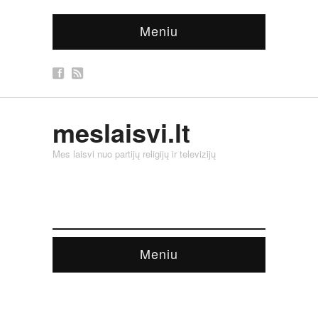
Meniu
meslaisvi.lt
Mes laisvi nuo partijų religijų ir televizijų
Meniu