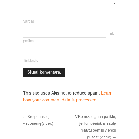
Vardas
El.
paštas
Tinklapis
This site uses Akismet to reduce spam.
Learn
how your comment data is processed.
← Kreipimasis į
V.Komskis: „man patiktų,
visuomenę(video)
jei lumpėniškiai saulę
matytų bent iš vienos
pusės”.(video) →