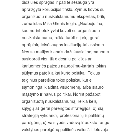
didžiulės spragas ir pati teisėsauga yra
apraizgyta korupcijos tinklo. Žymus kovos su
organizuotu nusikalstamumu ekspertas, britų
žurnalistas Miša Glenis teigia: „Neabejotina,
kad norint efektyviai kovoti su organizuotu
nusikalstamumu, reikia turėti stiprių, gerai
aprūpintų teisėsaugos institucijų-tai aksioma.
Nes su mafijos klanais dažniausiai neįmanoma
susidoroti vien tik didesnių policijos ar
kariuomenės pajėgų naudojimu-kartais tokius
siūlymus pateikia kai kurie politikai. Tokius
teiginius pareiškia tokie politikai, kurie
sąmoningai klaidina visuomenę, arba siauro
mąstymo ir naivūs politikai. Norint pažaboti
organizuotą nusikalstamumą, reikia kelių
sąlygų-a)-gerai parengtos strategijos, b)-šią
strategiją vykdančių profesionalių ir patikimų
pareigūnų, c)-valstybės vadovų ir aukšto rango
valstybės pareigūnų politinės valios“. Lietuvoje