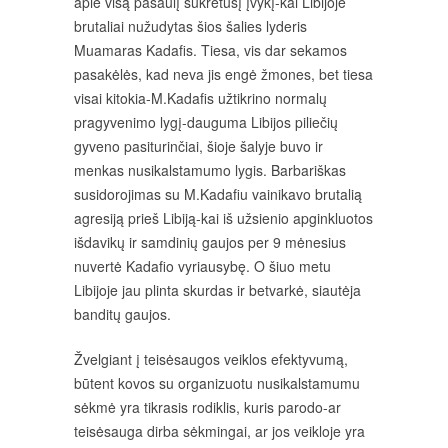
apie visą pasaulį sukrėtusį įvykį-kai Libijoje
brutaliai nužudytas šios šalies lyderis
Muamaras Kadafis. Tiesa, vis dar sekamos
pasakėlės, kad neva jis engė žmones, bet tiesa
visai kitokia-M.Kadafis užtikrino normalų
pragyvenimo lygį-dauguma Libijos piliečių
gyveno pasiturinčiai, šioje šalyje buvo ir
menkas nusikalstamumo lygis. Barbariškas
susidorojimas su M.Kadafiu vainikavo brutalią
agresiją prieš Libiją-kai iš užsienio apginkluotos
išdavikų ir samdinių gaujos per 9 mėnesius
nuvertė Kadafio vyriausybę. O šiuo metu
Libijoje jau plinta skurdas ir betvarkė, siautėja
banditų gaujos.
Žvelgiant į teisėsaugos veiklos efektyvumą,
būtent kovos su organizuotu nusikalstamumu
sėkmė yra tikrasis rodiklis, kuris parodo-ar
teisėsauga dirba sėkmingai, ar jos veikloje yra