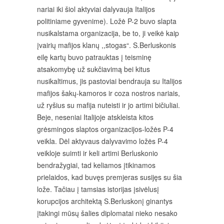
nariai iki šiol aktyviai dalyvauja Italijos
politiniame gyvenime). Ložė P-2 buvo slapta
nusikalstama organizacija, be to, ji veikė kaip
įvairių mafijos klanų ,,stogas“. S.Berluskonis
eilę kartų buvo patrauktas į teisminę
atsakomybę už sukčiavimą bei kitus
nusikaltimus, jis pastoviai bendrauja su Italijos
mafijos šakų-kamoros ir coza nostros nariais,
už ryšius su mafija nuteisti ir jo artimi bičiuliai.
Beje, neseniai Italijoje atskleista kitos
grėsmingos slaptos organizacijos-ložės P-4
veikla. Dėl aktyvaus dalyvavimo ložės P-4
veikloje suimti ir keli artimi Berluskonio
bendražygiai, tad keliamos įtikinamos
prielaidos, kad buvęs premjeras susijęs su šia
lože. Tačiau į tamsias istorijas įsivėlusį
korupcijos architektą S.Berluskonį ginantys
įtakingi mūsų šalies diplomatai nieko nesako