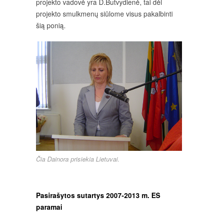
projekto vadovė yra D.Butvydienė, tai dėl
projekto smulkmenų siūlome visus pakalbinti
šią ponią.
Čia Dainora prisiekia Lietuvai.
Pasirašytos sutartys 2007-2013 m. ES
paramai