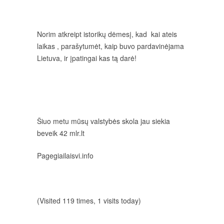
Norim atkreipt istorikų dėmesį, kad kai ateis
laikas , parašytumėt, kaip buvo pardavinėjama
Lietuva, ir įpatingai kas tą darė!
Šiuo metu mūsų valstybės skola jau siekia
beveik 42 mlr.lt
Pagegiailaisvi.info
(Visited 119 times, 1 visits today)