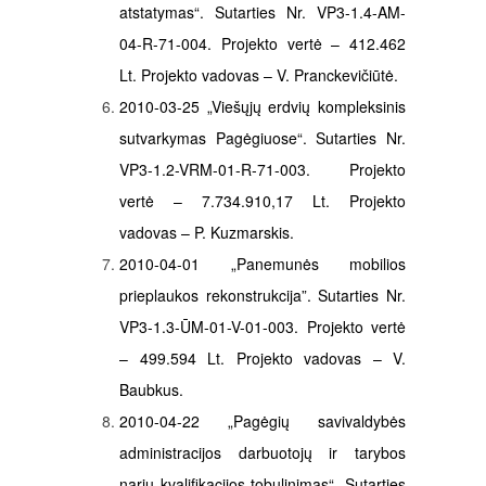
atstatymas“. Sutarties Nr. VP3-1.4-AM-
04-R-71-004. Projekto vertė – 412.462
Lt. Projekto vadovas – V. Pranckevičiūtė.
2010-03-25
„Viešųjų erdvių kompleksinis
sutvarkymas Pagėgiuose“. Sutarties Nr.
VP3-1.2-VRM-01-R-71-003. Projekto
vertė – 7.734.910,17
Lt. Projekto
vadovas – P. Kuzmarskis.
2010-04-01 „Panemunės mobilios
prieplaukos rekonstrukcija”. Sutarties Nr.
VP3-1.3-ŪM-01-V-01-003. Projekto vertė
– 499.594 Lt. Projekto vadovas – V.
Baubkus.
2010-04-22 „Pagėgių savivaldybės
administracijos darbuotojų ir tarybos
narių kvalifikacijos tobulinimas“. Sutarties