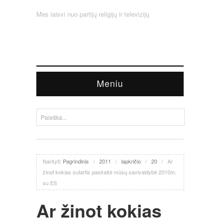
Mes laisvi nuo partijų religijų ir televizijų
Meniu
Naršyti:
Pagrindinis
/
2011
/
lapkričio
/
20
/
Ar
žinot kokias sutartis pasirašė mūsų savivaldybė 2010m.
su ES
Ar žinot kokias