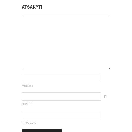
ATSAKYTI
Vardas
El.
paštas
Tinklapis