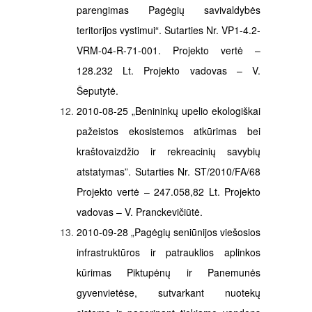
parengimas Pagėgių savivaldybės
teritorijos vystimui“. Sutarties Nr. VP1-4.2-
VRM-04-R-71-001. Projekto vertė –
128.232 Lt. Projekto vadovas – V.
Šeputytė.
2010-08-25 „Benininkų upelio ekologiškai
pažeistos ekosistemos atkūrimas bei
kraštovaizdžio ir rekreacinių savybių
atstatymas”. Sutarties Nr. ST/2010/FA/68
Projekto vertė – 247.058,82 Lt. Projekto
vadovas – V. Pranckevičiūtė.
2010-09-28 „Pagėgių seniūnijos viešosios
infrastruktūros ir patrauklios aplinkos
kūrimas Piktupėnų ir Panemunės
gyvenvietėse, sutvarkant nuotekų