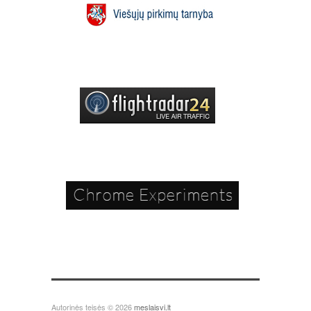
Autorinės teisės © 2026
meslaisvi.lt