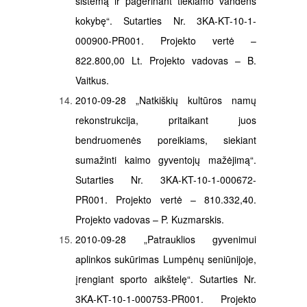
sistemą ir pagerinant tiekiamo vandens
kokybę“. Sutarties Nr. 3KA-KT-10-1-
000900-PR001. Projekto vertė –
822.800,00 Lt. Projekto vadovas – B.
Vaitkus.
2010-09-28 „Natkiškių kultūros namų
rekonstrukcija, pritaikant juos
bendruomenės poreikiams, siekiant
sumažinti kaimo gyventojų mažėjimą“.
Sutarties Nr. 3KA-KT-10-1-000672-
PR001. Projekto vertė – 810.332,40.
Projekto vadovas – P. Kuzmarskis.
2010-09-28 „Patrauklios gyvenimui
aplinkos sukūrimas Lumpėnų seniūnijoje,
įrengiant sporto aikštelę“. Sutarties Nr.
3KA-KT-10-1-000753-PR001. Projekto