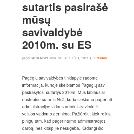
sutartis pasirašė
mūsų
savivaldybė
2010m. su ES
pagal
arba
į
MESLAISVI
20 LAPKRIČIO, 2011
BENDRAS
Pagėgių savivaldybės tinklapyje radome
informacija, kurioje skelbiamos Pagėgių sav.
pasirašytos sutartys 2010m. Mus labiausiai
nustebino sutartis Nr.2, kuria siekiama pagerinti
administracijos vidaus administravimio ir
veiklos valdymo gerinimo. Pažiūrėkit kiek reikia
pinigų tam, kad pagerintume administracijos
darbą, nes kitaip jie nesugeba. Kadangi šio