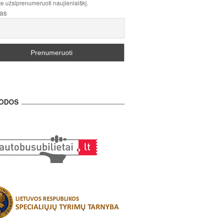
te užsiprenumeruoti naujienlaiškį.
tas
ODOS