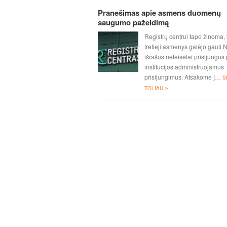
Pranešimas apie asmens duomenų
saugumo pažeidimą
Registrų centrui tapo žinoma,
tretieji asmenys galėjo gauti
išrašus neteisėtai prisijungus 
institucijos administruojamus
prisijungimus. Atsakome į…
S
»
TOLIAU