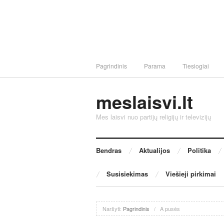
Pagrindinis
Parama
Tiesiogiai
meslaisvi.lt
Mes laisvi nuo partijų religijų ir televizijų
Bendras
Aktualijos
Politika
Susisiekimas
Viešieji pirkimai
Naršyti:
Pagrindinis
/
A pusės