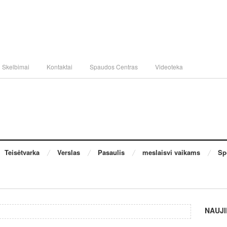
Skelbimai
Kontaktai
Spaudos Centras
Videoteka
Teisėtvarka
Verslas
Pasaulis
meslaisvi vaikams
Sp
NAUJI