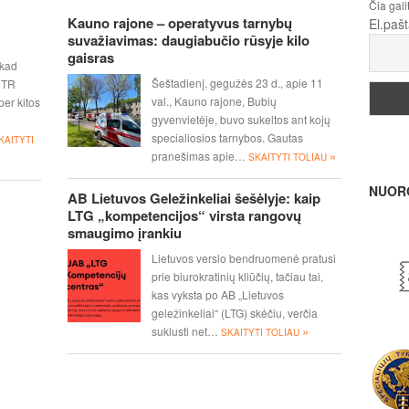
Čia gali
Kauno rajone – operatyvus tarnybų
El.paš
suvažiavimas: daugiabučio rūsyje kilo
gaisras
 kad
Šeštadienį, gegužės 23 d., apie 11
 NTR
val., Kauno rajone, Bubių
per kitos
gyvenvietėje, buvo sukeltos ant kojų
specialiosios tarnybos. Gautas
KAITYTI
»
pranešimas apie…
SKAITYTI TOLIAU
NUOR
AB Lietuvos Geležinkeliai šešėlyje: kaip
LTG „kompetencijos“ virsta rangovų
smaugimo įrankiu
Lietuvos verslo bendruomenė pratusi
prie biurokratinių kliūčių, tačiau tai,
kas vyksta po AB „Lietuvos
geležinkeliai“ (LTG) skėčiu, verčia
»
suklusti net…
SKAITYTI TOLIAU