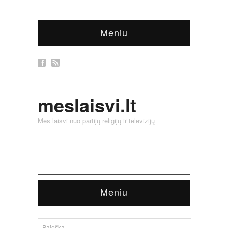
Meniu
meslaisvi.lt
Mes laisvi nuo partijų religijų ir televizijų
Meniu