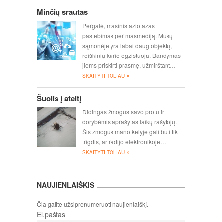
Minčių srautas
Pergalė, masinis ažiotažas
pastebimas per masmediją. Mūsų
sąmonėje yra labai daug objektų,
reiškinių kurie egzistuoja. Bandymas
jiems priskirti prasmę, užmirštant…
»
SKAITYTI TOLIAU
Šuolis į ateitį
Didingas žmogus savo protu ir
dorybėmis aprašytas laikų rašytojų.
Šis žmogus mano kelyje gali būti tik
trigdis, ar radijo elektronikoje…
»
SKAITYTI TOLIAU
NAUJIENLAIŠKIS
Čia galite užsiprenumeruoti naujienlaiškį.
El.paštas