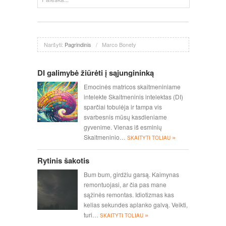
Naršyti:
Pagrindinis
/
Marco Bonety
DI galimybė žiūrėti į sąjungininką
Emocinės matricos skaitmeniniame
intelekte Skaitmeninis intelektas (DI)
sparčiai tobulėja ir tampa vis
svarbesnis mūsų kasdieniame
gyvenime. Vienas iš esminių
»
Skaitmeninio…
SKAITYTI TOLIAU
Rytinis šakotis
Bum bum, girdžiu garsą. Kaimynas
remontuojasi, ar čia pas mane
sąžinės remontas. Idiotizmas kas
kelias sekundes aplanko galvą. Veikti,
»
turi…
SKAITYTI TOLIAU