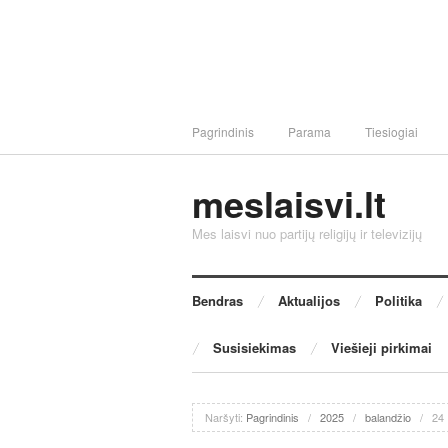
Pagrindinis
Parama
Tiesiogiai
meslaisvi.lt
Mes laisvi nuo partijų religijų ir televizijų
Bendras
Aktualijos
Politika
Susisiekimas
Viešieji pirkimai
Naršyti:
Pagrindinis
/
2025
/
balandžio
/
24