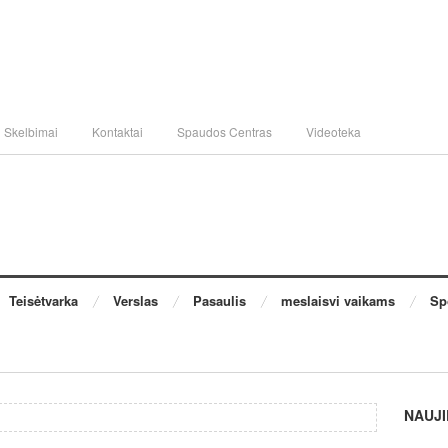
Skelbimai
Kontaktai
Spaudos Centras
Videoteka
Teisėtvarka
Verslas
Pasaulis
meslaisvi vaikams
Sp
NAUJI