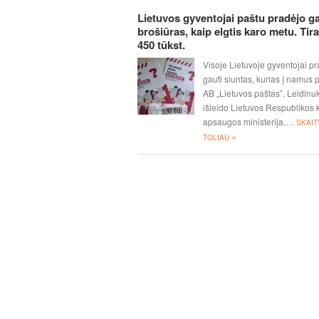
Lietuvos gyventojai paštu pradėjo ga
brošiūras, kaip elgtis karo metu. Tir
450 tūkst.
Visoje Lietuvoje gyventojai p
gauti siuntas, kurias į namus p
AB „Lietuvos paštas”. Leidinu
išleido Lietuvos Respublikos 
apsaugos ministerija,…
SKAIT
»
TOLIAU