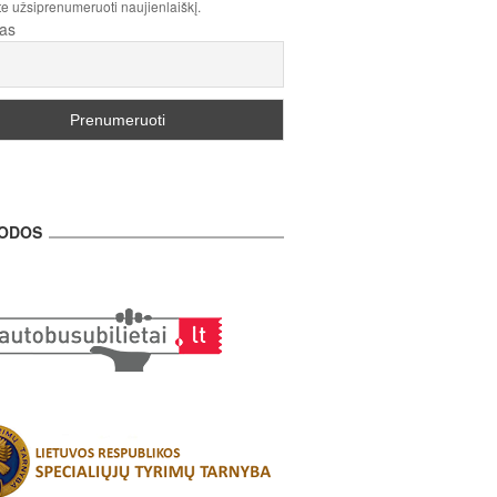
te užsiprenumeruoti naujienlaiškį.
tas
ODOS