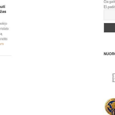
Čia gali
uti
El.paš
ažas
radėjo
ristato
ką
krašto
YTI
NUOR