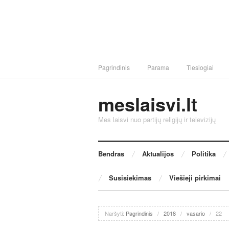
Pagrindinis
Parama
Tiesiogiai
meslaisvi.lt
Mes laisvi nuo partijų religijų ir televizijų
Bendras
Aktualijos
Politika
Susisiekimas
Viešieji pirkimai
Naršyti:
Pagrindinis
/
2018
/
vasario
/
22