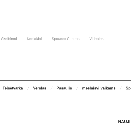
Skelbimai
Kontaktai
Spaudos Centras
Videoteka
Teisėtvarka
Verslas
Pasaulis
meslaisvi vaikams
Sp
NAUJI