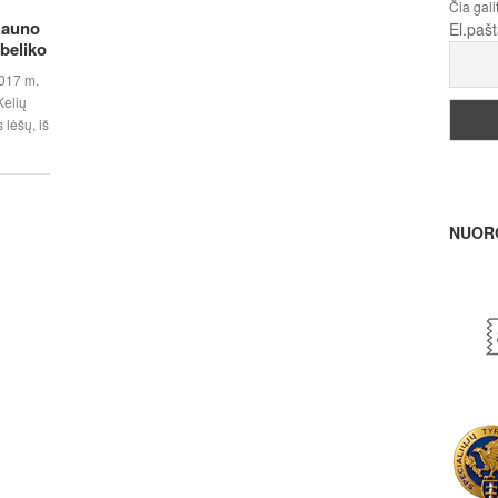
Čia gali
Kauno
El.paš
beliko
017 m.
Kelių
 lėšų, iš
NUOR