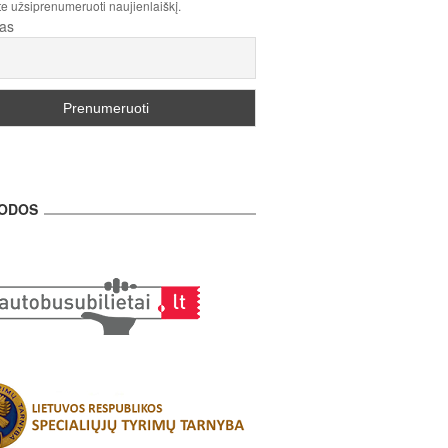
te užsiprenumeruoti naujienlaiškį.
tas
ODOS