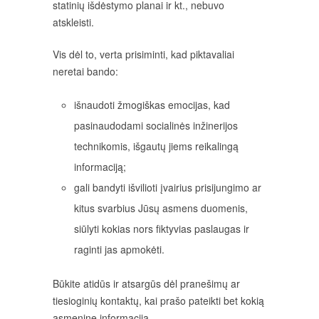
statinių išdėstymo planai ir kt., nebuvo
atskleisti.
Vis dėl to, verta prisiminti, kad piktavaliai
neretai bando:
išnaudoti žmogiškas emocijas, kad
pasinaudodami socialinės inžinerijos
technikomis, išgautų jiems reikalingą
informaciją;
gali bandyti išvilioti įvairius prisijungimo ar
kitus svarbius Jūsų asmens duomenis,
siūlyti kokias nors fiktyvias paslaugas ir
raginti jas apmokėti.
Būkite atidūs ir atsargūs dėl pranešimų ar
tiesioginių kontaktų, kai prašo pateikti bet kokią
asmeninę informaciją.