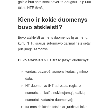
galėjo būti neteisėtai paveikta daugiau kaip 600
tūkst. NTR išrašų.
Kieno ir kokie duomenys
buvo atskleisti?
Buvo atskleisti asmens duomenys tų asmenų,
kurių NTR išrašus suformavo galimai neteisėtai
prisijungę asmenys.
Buvo atskleisti
NTR išraše įrašyti duomenys:
vardas, pavardė, asmens kodas, gimimo
data;
NT duomenys (NT adresas, registro
numeris, unikalūs nekilnojamųjų daiktų
numeriai, kadastro duomenys);
turimos daiktinės teisės ar juridiniai faktai