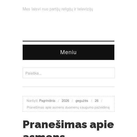
Mes laisvi nuo partijų religijų ir televizijų
Meniu
Naršyti:
Pagrindinis
/
2026
/
gegužės
/
26
/
Pranešimas apie asmens duomenų saugumo pažeidimą
Pranešimas apie