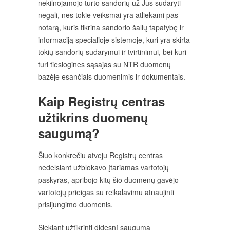
nekilnojamojo turto sandorių už Jus sudaryti
negali, nes tokie veiksmai yra atliekami pas
notarą, kuris tikrina sandorio šalių tapatybę ir
informaciją specialioje sistemoje, kuri yra skirta
tokių sandorių sudarymui ir tvirtinimui, bei kuri
turi tiesiogines sąsajas su NTR duomenų
bazėje esančiais duomenimis ir dokumentais.
Kaip Registrų centras
užtikrins duomenų
saugumą?
Šiuo konkrečiu atveju Registrų centras
nedelsiant užblokavo įtariamas vartotojų
paskyras, apribojo kitų šio duomenų gavėjo
vartotojų prieigas su reikalavimu atnaujinti
prisijungimo duomenis.
Siekiant užtikrinti didesnį saugumą