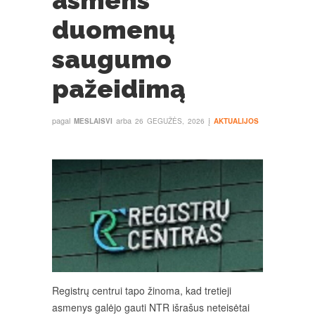
asmens
duomenų
saugumo
pažeidimą
pagal
arba
į
MESLAISVI
26 GEGUŽĖS, 2026
AKTUALIJOS
Registrų centrui tapo žinoma, kad tretieji
asmenys galėjo gauti NTR išrašus neteisėtai