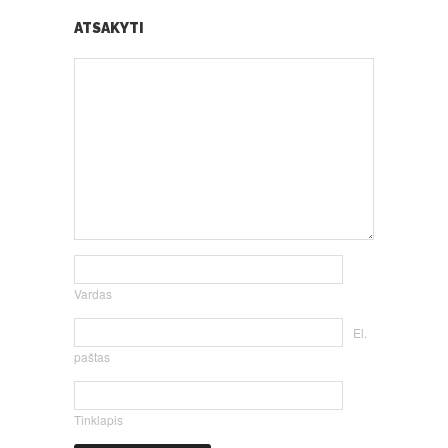
ATSAKYTI
Vardas
El.
paštas
Tinklapis