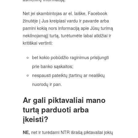
Net jei skambintojas ar el. laiške, Facebook
žinutėje į Jus kreipiasi vardu ir pavarde arba
pamini kokią nors informaciją apie Jūsų turimą
nekilnojamąjį turtą, turėtumėte labai atidžiai ir
kritiškai vertinti:
bet kokio pobūdžio raginimus prisijungti
prie banko sąskaitos;
nespausti pateiktų įtartinų ar neaiškių
nuorodų ir pan.
Ar gali piktavaliai mano
turtą parduoti arba
įkeisti?
NE,
net ir turėdami NTR išrašą piktavaliai jokių