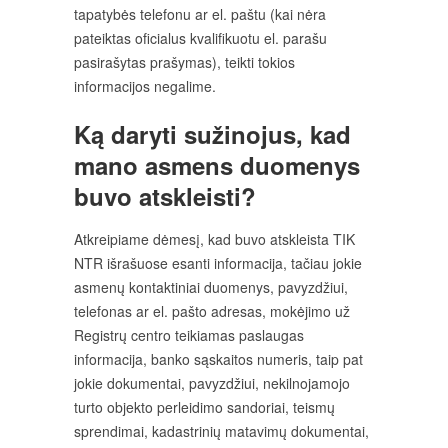
tapatybės telefonu ar el. paštu (kai nėra
pateiktas oficialus kvalifikuotu el. parašu
pasirašytas prašymas), teikti tokios
informacijos negalime.
Ką daryti sužinojus, kad
mano asmens duomenys
buvo atskleisti?
Atkreipiame dėmesį, kad buvo atskleista TIK
NTR išrašuose esanti informacija, tačiau jokie
asmenų kontaktiniai duomenys, pavyzdžiui,
telefonas ar el. pašto adresas, mokėjimo už
Registrų centro teikiamas paslaugas
informacija, banko sąskaitos numeris, taip pat
jokie dokumentai, pavyzdžiui, nekilnojamojo
turto objekto perleidimo sandoriai, teismų
sprendimai, kadastrinių matavimų dokumentai,