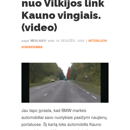
nuo Vilkijos link
Kauno vingiais.
(video)
pagal
arba
į
MESLAISVI
18 GEGUŽĖS, 2025
AKTUALIJOS
,
SUSISIEKIMAS
Jau tapo įprasta, kad BMW markės
automobiliai savo nuotykiais pasižymi naujienų
portaluose. Šį kartą toks automobilis Kauno