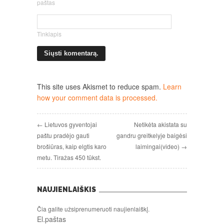
paštas
Tinklapis
This site uses Akismet to reduce spam.
Learn
how your comment data is processed.
← Lietuvos gyventojai
Netikėta akistata su
paštu pradėjo gauti
gandru greitkelyje baigėsi
brošiūras, kaip elgtis karo
laimingai(video) →
metu. Tiražas 450 tūkst.
NAUJIENLAIŠKIS
Čia galite užsiprenumeruoti naujienlaiškį.
El.paštas