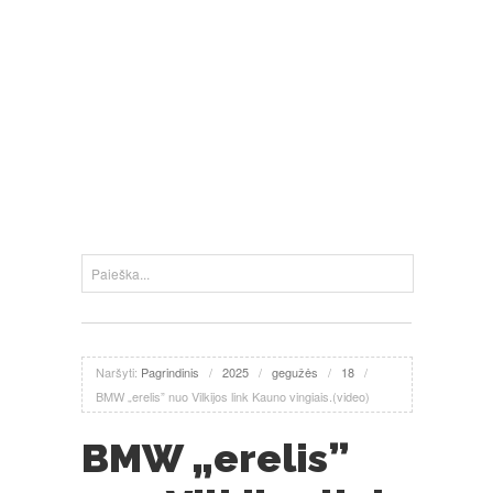
Naršyti:
Pagrindinis
/
2025
/
gegužės
/
18
/
BMW „erelis” nuo Vilkijos link Kauno vingiais.(video)
BMW „erelis”