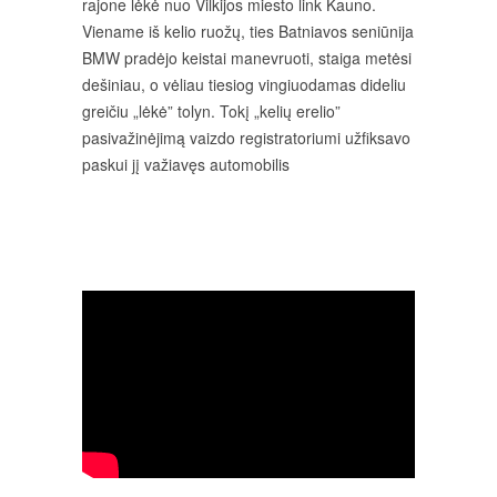
rajone lėkė nuo Vilkijos miesto link Kauno.
Viename iš kelio ruožų, ties Batniavos seniūnija
BMW pradėjo keistai manevruoti, staiga metėsi
dešiniau, o vėliau tiesiog vingiuodamas dideliu
greičiu „lėkė” tolyn. Tokį „kelių erelio”
pasivažinėjimą vaizdo registratoriumi užfiksavo
paskui jį važiavęs automobilis