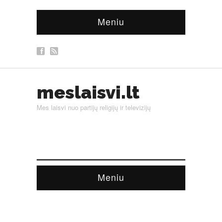
Meniu
meslaisvi.lt
Mes laisvi nuo partijų religijų ir televizijų
Meniu