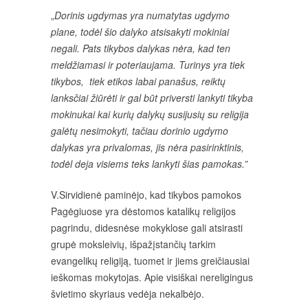
„
Dorinis ugdymas yra numatytas ugdymo
plane, todėl šio dalyko atsisakyti mokiniai
negali. Pats tikybos dalykas nėra, kad ten
meldžiamasi ir poteriaujama. Turinys yra tiek
tikybos, tiek etikos labai panašus, reiktų
lanksčiai žiūrėti ir gal būt priversti lankyti tikyba
mokinukai kai kurių dalykų susijusių su religija
galėtų nesimokyti, tačiau dorinio ugdymo
dalykas yra privalomas, jis nėra pasirinktinis,
todėl deja visiems teks lankyti šias pamokas.”
V.Sirvidienė paminėjo, kad tikybos pamokos
Pagėgiuose yra dėstomos katalikų religijos
pagrindu, didesnėse mokyklose gali atsirasti
grupė moksleivių, išpažįstančių tarkim
evangelikų religiją, tuomet ir jiems greičiausiai
ieškomas mokytojas. Apie visiškai nereligingus
švietimo skyriaus vedėja nekalbėjo.