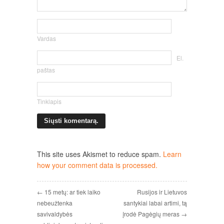
Vardas
El.
paštas
Tinklapis
This site uses Akismet to reduce spam.
Learn
how your comment data is processed.
← 15 metų: ar tiek laiko
Rusijos ir Lietuvos
nebeužtenka
santykiai labai artimi, tą
savivaldybės
įrodė Pagėgių meras →