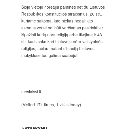
Šioje vietoje norėtųsi paminėti net du Lietuvos
Respublikos konstitucijos straipsnius. 26 str.,
kuriame sakoma, kad niekas negali kito
asmens versti nei būti verčiamas pasirinkti ar
išpažinti kurią nors religiją arba tikėjimą ir 43
str. kuris sako kad Lietuvoje nėra valstybinės
religijos, tačiau matant situaciją Lietuvos
mokyklose tuo galima suabejoti.
meslaisvi.lt
(Visited 171 times, 1 visits today)
3 ATSAKYMŲ