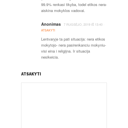
99.9% renkasi tikyba, todel etikos nera-
aiskina mokyklos vadovai.
Anonimas
·
7 RUGSĖJO, 2019
IŠ
13:40
ATSAKYTI
Lentvaryje ta pati situacija: nera etikos
mokytojo- nera pasirenkanciu mokyniu-
visi eina i religijna. Ir situacija
nesikeicia.
ATSAKYTI