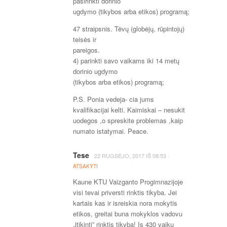
pasirinkti dorinio
ugdymo (tikybos arba etikos) programą;
47 straipsnis. Tėvų (globėjų, rūpintojų)
teisės ir
pareigos.
4) parinkti savo vaikams iki 14 metų
dorinio ugdymo
(tikybos arba etikos) programą;
P.S. Ponia vedeja- cia jums
kvalifikacijai kelti. Kaimiskai – nesukit
uodegos ,o spreskite problemas ,kaip
numato istatymai. Peace.
Tese
·
22 RUGSĖJO, 2017
IŠ
08:53
ATSAKYTI
Kaune KTU Vaizganto Progimnazijoje
visi tevai priversti rinktis tikyba. Jei
kartais kas ir isreiskia nora mokytis
etikos, greitai buna mokyklos vadovu
„itikinti” rinktis tikyba! Is 430 vaiku