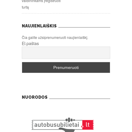
valdininkams įregistruoti
turtą
NAUJIENLAIŠKIS
Čia galite užsiprenumeruoti naujienlaiškį.
El.paštas
NUORODOS