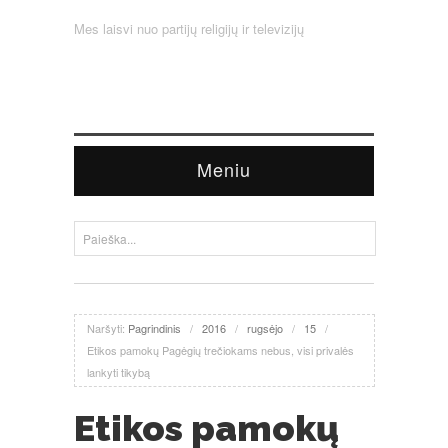
Mes laisvi nuo partijų religijų ir televizijų
Meniu
Naršyti:
Pagrindinis
/
2016
/
rugsėjo
/
15
/
Etikos pamokų Pagėgių trečiokams nebus, visi privalės
lankyti tikybą
Etikos pamokų