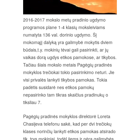
2016-2017 mokslo metų pradinio ugdymo
programos plane 1-4 klasių moksleiviams
numatyta 136 val. dorinio ugdymo. Šį
mokomąjį dalyką yra galimybė mokytis dviem
būdais,t.y. mokinių tėvai gali pasirinkti, ar jų
vaikas dorą ugdys etikos pamokose, ar tikybos.
Tačiau šiais mokslo metais Pagėgių pradinės
mokyklos trečiokai tokio pasirinkimo neturi. Jie
visi privalės lankyti tikybos pamokas. Tokia
padėtis susidarė nes etikos pamokų
nepasirinko tam tikras skaičius pradinukų o
tiksliau 7.
Pagėgių pradinės mokyklos direktorė Loreta
Chasijeva telefonu sakė, kad per dvi trečiokų
klases norinčių lankyti etikos pamokas atsirado
tik trys mokiniai, todėl jiems ir nėra galimybės