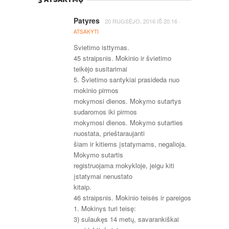
Patyres
·
20 RUGSĖJO, 2016
IŠ
20:16
ATSAKYTI
Svietimo isttymas.
45 straipsnis. Mokinio ir švietimo
teikėjo susitarimai
5. Švietimo santykiai prasideda nuo
mokinio pirmos
mokymosi dienos. Mokymo sutartys
sudaromos iki pirmos
mokymosi dienos. Mokymo sutarties
nuostata, prieštaraujanti
šiam ir kitiems įstatymams, negalioja.
Mokymo sutartis
registruojama mokykloje, jeigu kiti
įstatymai nenustato
kitaip.
46 straipsnis. Mokinio teisės ir pareigos
1. Mokinys turi teisę:
3) sulaukęs 14 metų, savarankiškai