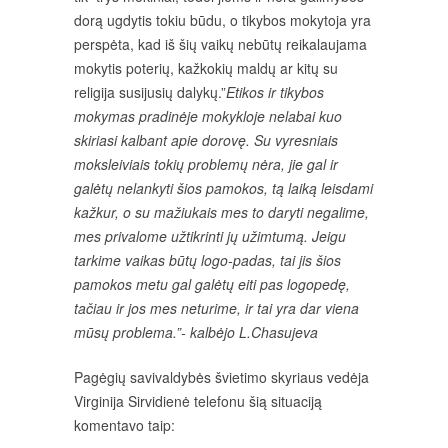
dorą ugdytis tokiu būdu, o tikybos mokytoja yra
perspėta, kad iš šių vaikų nebūtų reikalaujama
mokytis poterių, kažkokių maldų ar kitų su
religija susijusių dalykų.”
Etikos ir tikybos
mokymas pradinėje mokykloje nelabai kuo
skiriasi kalbant apie dorovę. Su vyresniais
moksleiviais tokių problemų nėra, jie gal ir
galėtų nelankyti šios pamokos, tą laiką leisdami
kažkur, o su mažiukais mes to daryti negalime,
mes privalome užtikrinti jų užimtumą. Jeigu
tarkime vaikas būtų logo-padas, tai jis šios
pamokos metu gal galėtų eiti pas logopedę,
tačiau ir jos mes neturime, ir tai yra dar viena
mūsų problema.”- kalbėjo L.Chasujeva
Pagėgių savivaldybės švietimo skyriaus vedėja
Virginija Sirvidienė telefonu šią situaciją
komentavo taip: